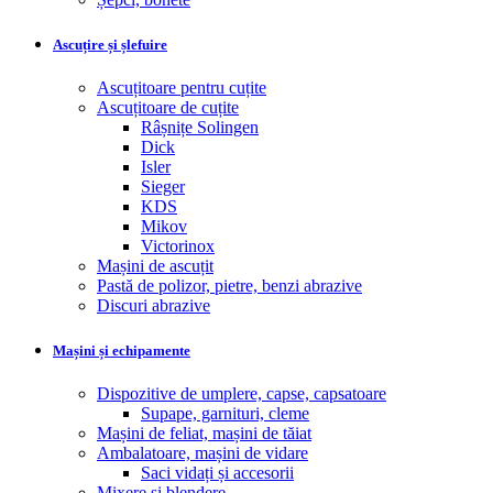
Ascuțire și șlefuire
Ascuțitoare pentru cuțite
Ascuțitoare de cuțite
Râșnițe Solingen
Dick
Isler
Sieger
KDS
Mikov
Victorinox
Mașini de ascuțit
Pastă de polizor, pietre, benzi abrazive
Discuri abrazive
Mașini și echipamente
Dispozitive de umplere, capse, capsatoare
Supape, garnituri, cleme
Mașini de feliat, mașini de tăiat
Ambalatoare, mașini de vidare
Saci vidați și accesorii
Mixere și blendere