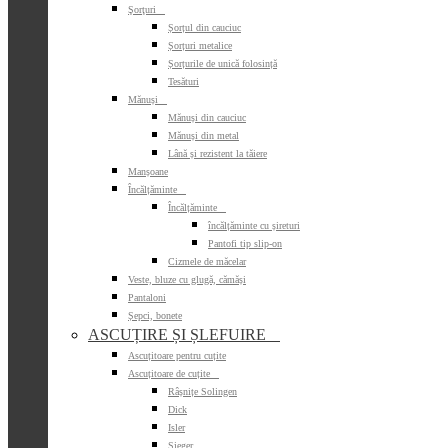
Şorţuri

Șorțul din cauciuc
Șorțuri metalice
Șorțurile de unică folosință
Tesături
Mănuși

Mănuși din cauciuc
Mănuși din metal
Lână și rezistent la tăiere
Manșoane
Încălțăminte

Încălțăminte

încălțăminte cu șireturi
Pantofi tip slip-on
Cizmele de măcelar
Veste, bluze cu glugă, cămăși
Pantaloni
Șepci, bonete
ASCUȚIRE ȘI ȘLEFUIRE

Ascuțitoare pentru cuțite
Ascuțitoare de cuțite

Râșnițe Solingen
Dick
Isler
Sieger