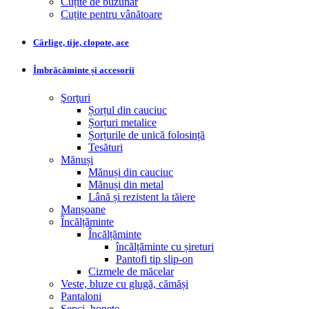
Cuțite de buzunar
Cuțite pentru vânătoare
Cârlige, tije, clopote, ace
Îmbrăcăminte și accesorii
Şorţuri
Șorțul din cauciuc
Șorțuri metalice
Șorțurile de unică folosință
Tesături
Mănuși
Mănuși din cauciuc
Mănuși din metal
Lână și rezistent la tăiere
Manșoane
Încălțăminte
Încălțăminte
încălțăminte cu șireturi
Pantofi tip slip-on
Cizmele de măcelar
Veste, bluze cu glugă, cămăși
Pantaloni
Șepci, bonete