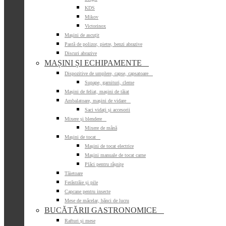
KDS
Mikov
Victorinox
Mașini de ascuțit
Pastă de polizor, pietre, benzi abrazive
Discuri abrazive
MAȘINI ȘI ECHIPAMENTE

Dispozitive de umplere, capse, capsatoare

Supape, garnituri, cleme
Mașini de feliat, mașini de tăiat
Ambalatoare, mașini de vidare

Saci vidați și accesorii
Mixere și blendere

Mixere de mână
Mașini de tocat

Mașini de tocat electrice
Mașini manuale de tocat carne
Plăci pentru râșnițe
Tăietoare
Ferăstrăie și pile
Capcane pentru insecte
Mese de măcelar, bănci de lucru
BUCĂTĂRII GASTRONOMICE

Rafturi și mese