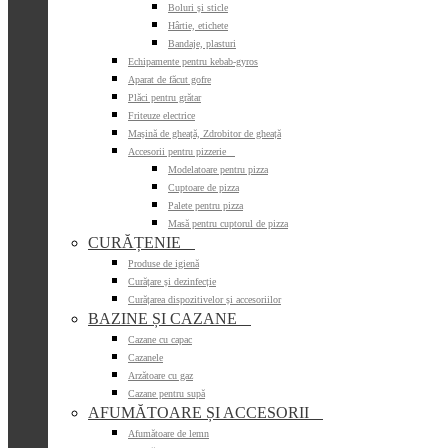
Boluri și sticle
Hârtie, etichete
Bandaje, plasturi
Echipamente pentru kebab-gyros
Aparat de făcut gofre
Plăci pentru grătar
Friteuze electrice
Mașină de gheață, Zdrobitor de gheață
Accesorii pentru pizzerie

Modelatoare pentru pizza
Cuptoare de pizza
Palete pentru pizza
Masă pentru cuptorul de pizza
CURĂȚENIE

Produse de igienă
Curățare și dezinfecție
Curățarea dispozitivelor și accesoriilor
BAZINE ȘI CAZANE

Cazane cu capac
Cazanele
Arzătoare cu gaz
Cazane pentru supă
AFUMĂTOARE ȘI ACCESORII

Afumătoare de lemn