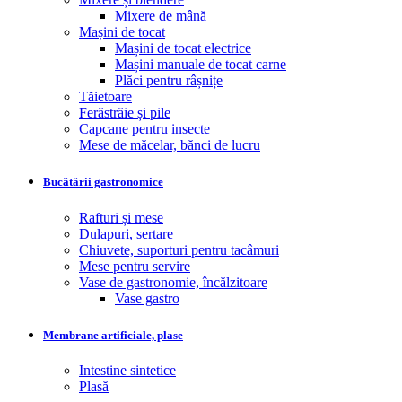
Mixere de mână
Mașini de tocat
Mașini de tocat electrice
Mașini manuale de tocat carne
Plăci pentru râșnițe
Tăietoare
Ferăstrăie și pile
Capcane pentru insecte
Mese de măcelar, bănci de lucru
Bucătării gastronomice
Rafturi și mese
Dulapuri, sertare
Chiuvete, suporturi pentru tacâmuri
Mese pentru servire
Vase de gastronomie, încălzitoare
Vase gastro
Membrane artificiale, plase
Intestine sintetice
Plasă