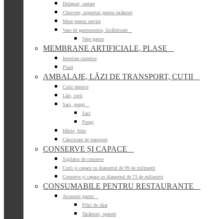
Dulapuri, sertare
Chiuvete, suporturi pentru tacâmuri
Mese pentru servire
Vase de gastronomie, încălzitoare

Vase gastro
MEMBRANE ARTIFICIALE, PLASE

Intestine sintetice
Plasă
AMBALAJE, LĂZI DE TRANSPORT, CUTII

Cutii termice
Lăzi, cutii
Saci, pungi

Saci
Pungi
Hârtie, folie
Cărucioare de transport
CONSERVE ȘI CAPACE

Sigilator de conserve
Cutii și capace cu diametrul de 99 de milimetri
Conserve și capace cu diametrul de 73 de milimetri
CONSUMABILE PENTRU RESTAURANTE

Accesorii gastro

Plăci de tăiat
Tacâmuri, spatule