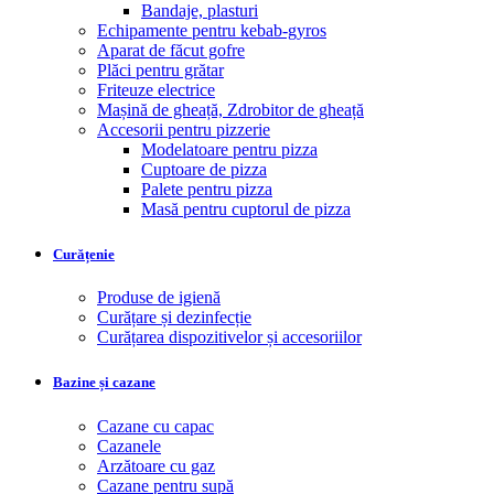
Bandaje, plasturi
Echipamente pentru kebab-gyros
Aparat de făcut gofre
Plăci pentru grătar
Friteuze electrice
Mașină de gheață, Zdrobitor de gheață
Accesorii pentru pizzerie
Modelatoare pentru pizza
Cuptoare de pizza
Palete pentru pizza
Masă pentru cuptorul de pizza
Curățenie
Produse de igienă
Curățare și dezinfecție
Curățarea dispozitivelor și accesoriilor
Bazine și cazane
Cazane cu capac
Cazanele
Arzătoare cu gaz
Cazane pentru supă