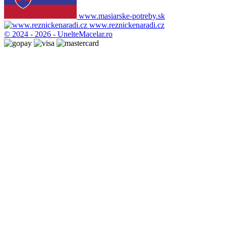
www.masiarske-potreby.sk
www.reznickenaradi.cz
© 2024 - 2026 - UnelteMacelar.ro