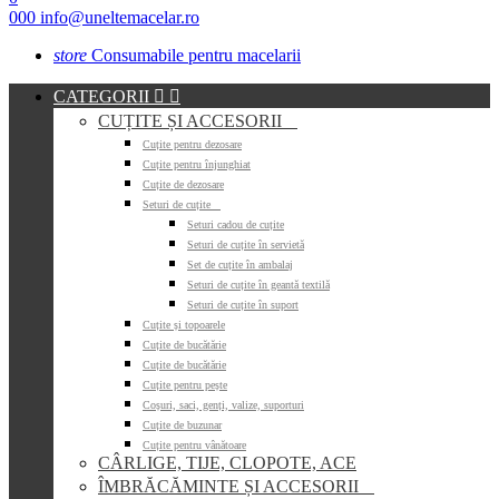
000
info@uneltemacelar.ro
store
Consumabile pentru macelarii
CATEGORII


CUȚITE ȘI ACCESORII

Cuțite pentru dezosare
Cuțite pentru înjunghiat
Cuțite de dezosare
Seturi de cuțite

Seturi cadou de cuțite
Seturi de cuțite în servietă
Set de cuțite în ambalaj
Seturi de cuțite în geantă textilă
Seturi de cuțite în suport
Cuțite și topoarele
Cuțite de bucătărie
Cuțite de bucătărie
Cuțite pentru pește
Coșuri, saci, genți, valize, suporturi
Cuțite de buzunar
Cuțite pentru vânătoare
CÂRLIGE, TIJE, CLOPOTE, ACE
ÎMBRĂCĂMINTE ȘI ACCESORII
