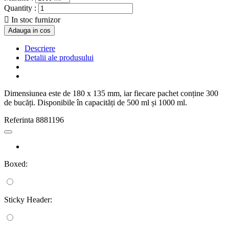
Quantity :

In stoc furnizor
Adauga in cos
Descriere
Detalii ale produsului
Dimensiunea este de 180 x 135 mm, iar fiecare pachet conține 300
de bucăți. Disponibile în capacități de 500 ml și 1000 ml.
Referinta
8881196
Boxed:
Sticky Header: