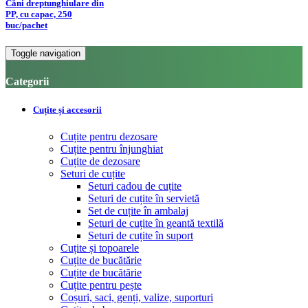
Căni dreptunghiulare din
PP, cu capac, 250
buc/pachet
Toggle navigation
Categorii
Cuțite și accesorii
Cuțite pentru dezosare
Cuțite pentru înjunghiat
Cuțite de dezosare
Seturi de cuțite
Seturi cadou de cuțite
Seturi de cuțite în servietă
Set de cuțite în ambalaj
Seturi de cuțite în geantă textilă
Seturi de cuțite în suport
Cuțite și topoarele
Cuțite de bucătărie
Cuțite de bucătărie
Cuțite pentru pește
Coșuri, saci, genți, valize, suporturi