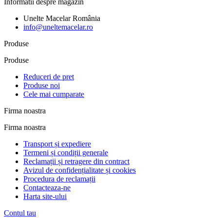
Informatii despre magazin
Unelte Macelar
România
info@uneltemacelar.ro
Produse
Produse
Reduceri de pret
Produse noi
Cele mai cumparate
Firma noastra
Firma noastra
Transport și expediere
Termeni și condiții generale
Reclamații și retragere din contract
Avizul de confidențialitate și cookies
Procedura de reclamații
Contacteaza-ne
Harta site-ului
Contul tau