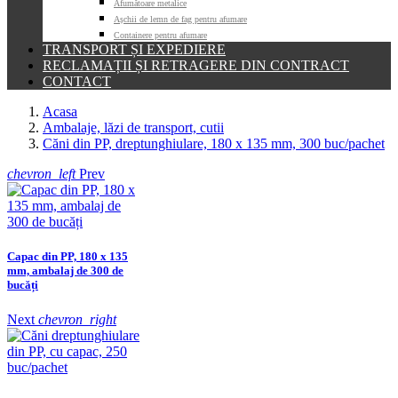
Afumătoare metalice
Așchii de lemn de fag pentru afumare
Containere pentru afumare
TRANSPORT ȘI EXPEDIERE
RECLAMAȚII ȘI RETRAGERE DIN CONTRACT
CONTACT
Acasa
Ambalaje, lăzi de transport, cutii
Căni din PP, dreptunghiulare, 180 x 135 mm, 300 buc/pachet
chevron_left
Prev
Capac din PP, 180 x 135
mm, ambalaj de 300 de
bucăți
Next
chevron_right