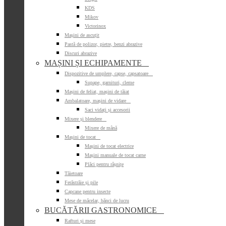
KDS
Mikov
Victorinox
Mașini de ascuțit
Pastă de polizor, pietre, benzi abrazive
Discuri abrazive
MAȘINI ȘI ECHIPAMENTE

Dispozitive de umplere, capse, capsatoare

Supape, garnituri, cleme
Mașini de feliat, mașini de tăiat
Ambalatoare, mașini de vidare

Saci vidați și accesorii
Mixere și blendere

Mixere de mână
Mașini de tocat

Mașini de tocat electrice
Mașini manuale de tocat carne
Plăci pentru râșnițe
Tăietoare
Ferăstrăie și pile
Capcane pentru insecte
Mese de măcelar, bănci de lucru
BUCĂTĂRII GASTRONOMICE

Rafturi și mese