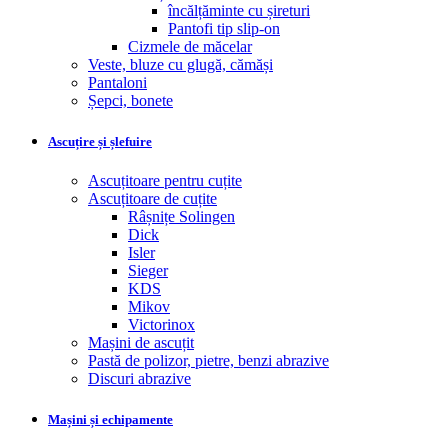
încălțăminte cu șireturi
Pantofi tip slip-on
Cizmele de măcelar
Veste, bluze cu glugă, cămăși
Pantaloni
Șepci, bonete
Ascuțire și șlefuire
Ascuțitoare pentru cuțite
Ascuțitoare de cuțite
Râșnițe Solingen
Dick
Isler
Sieger
KDS
Mikov
Victorinox
Mașini de ascuțit
Pastă de polizor, pietre, benzi abrazive
Discuri abrazive
Mașini și echipamente