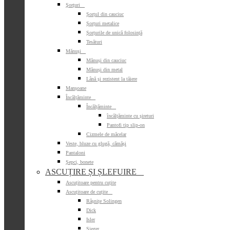
Şorţuri

Șorțul din cauciuc
Șorțuri metalice
Șorțurile de unică folosință
Tesături
Mănuși

Mănuși din cauciuc
Mănuși din metal
Lână și rezistent la tăiere
Manșoane
Încălțăminte

Încălțăminte

încălțăminte cu șireturi
Pantofi tip slip-on
Cizmele de măcelar
Veste, bluze cu glugă, cămăși
Pantaloni
Șepci, bonete
ASCUȚIRE ȘI ȘLEFUIRE

Ascuțitoare pentru cuțite
Ascuțitoare de cuțite

Râșnițe Solingen
Dick
Isler
Sieger