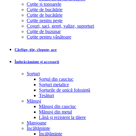
Cuțite și topoarele
Cuțite de bucătărie
Cuțite de bucătărie
Cuțite pentru pește
Coșuri, saci, genți, valize, suporturi
Cuțite de buzunar
Cuțite pentru vânătoare
Cârlige, tije, clopote, ace
Îmbrăcăminte și accesorii
Şorţuri
Șorțul din cauciuc
Șorțuri metalice
Șorțurile de unică folosință
Tesături
Mănuși
Mănuși din cauciuc
Mănuși din metal
Lână și rezistent la tăiere
Manșoane
Încălțăminte
Încălțăminte