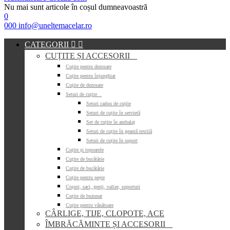
Nu mai sunt articole în coșul dumneavoastră
0
000
info@uneltemacelar.ro
CATEGORII


CUȚITE ȘI ACCESORII

Cuțite pentru dezosare
Cuțite pentru înjunghiat
Cuțite de dezosare
Seturi de cuțite

Seturi cadou de cuțite
Seturi de cuțite în servietă
Set de cuțite în ambalaj
Seturi de cuțite în geantă textilă
Seturi de cuțite în suport
Cuțite și topoarele
Cuțite de bucătărie
Cuțite de bucătărie
Cuțite pentru pește
Coșuri, saci, genți, valize, suporturi
Cuțite de buzunar
Cuțite pentru vânătoare
CÂRLIGE, TIJE, CLOPOTE, ACE
ÎMBRĂCĂMINTE ȘI ACCESORII
