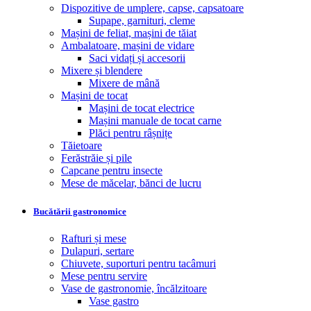
Dispozitive de umplere, capse, capsatoare
Supape, garnituri, cleme
Mașini de feliat, mașini de tăiat
Ambalatoare, mașini de vidare
Saci vidați și accesorii
Mixere și blendere
Mixere de mână
Mașini de tocat
Mașini de tocat electrice
Mașini manuale de tocat carne
Plăci pentru râșnițe
Tăietoare
Ferăstrăie și pile
Capcane pentru insecte
Mese de măcelar, bănci de lucru
Bucătării gastronomice
Rafturi și mese
Dulapuri, sertare
Chiuvete, suporturi pentru tacâmuri
Mese pentru servire
Vase de gastronomie, încălzitoare
Vase gastro