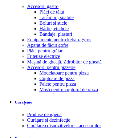
Accesorii gastro
Plăci de tăiat
Tacâmuri, spatule
Boluri și sticle
Hârtie, etichete
Bandaje, plasturi
Echipamente pentru kebab-gyros
Aparat de făcut gofre
Plăci pentru grătar
Friteuze electrice
Mașină de gheață, Zdrobitor de gheață
Accesorii pentru pizzerie
Modelatoare pentru pizza
Cuptoare de pizza
Palete pentru pizza
Masă pentru cuptorul de pizza
Curățenie
Produse de igienă
Curățare și dezinfecție
Curățarea dispozitivelor și accesoriilor