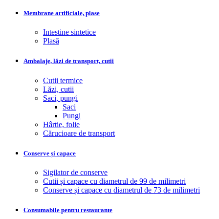
Membrane artificiale, plase
Intestine sintetice
Plasă
Ambalaje, lăzi de transport, cutii
Cutii termice
Lăzi, cutii
Saci, pungi
Saci
Pungi
Hârtie, folie
Cărucioare de transport
Conserve și capace
Sigilator de conserve
Cutii și capace cu diametrul de 99 de milimetri
Conserve și capace cu diametrul de 73 de milimetri
Consumabile pentru restaurante