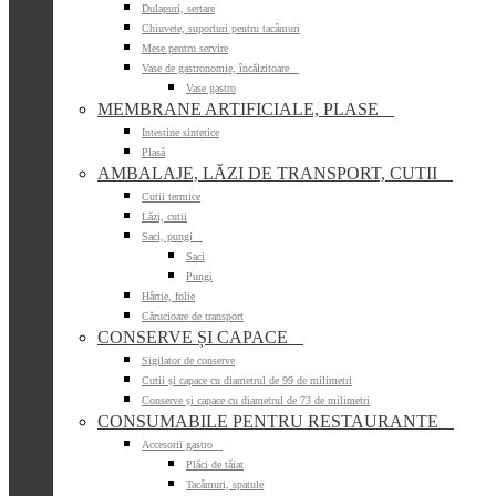
Dulapuri, sertare
Chiuvete, suporturi pentru tacâmuri
Mese pentru servire
Vase de gastronomie, încălzitoare

Vase gastro
MEMBRANE ARTIFICIALE, PLASE

Intestine sintetice
Plasă
AMBALAJE, LĂZI DE TRANSPORT, CUTII

Cutii termice
Lăzi, cutii
Saci, pungi

Saci
Pungi
Hârtie, folie
Cărucioare de transport
CONSERVE ȘI CAPACE

Sigilator de conserve
Cutii și capace cu diametrul de 99 de milimetri
Conserve și capace cu diametrul de 73 de milimetri
CONSUMABILE PENTRU RESTAURANTE

Accesorii gastro

Plăci de tăiat
Tacâmuri, spatule