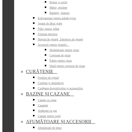
Boluri și sticle
Hârtie, etichete
Bandaje, plasturi
Echipamente pentru kebab-gyros
Aparat de făcut gofre
Plăci pentru grătar
Friteuze electrice
Mașină de gheață, Zdrobitor de gheață
Accesorii pentru pizzerie

Modelatoare pentru pizza
Cuptoare de pizza
Palete pentru pizza
Masă pentru cuptorul de pizza
CURĂȚENIE

Produse de igienă
Curățare și dezinfecție
Curățarea dispozitivelor și accesoriilor
BAZINE ȘI CAZANE

Cazane cu capac
Cazanele
Arzătoare cu gaz
Cazane pentru supă
AFUMĂTOARE ȘI ACCESORII

Afumătoare de lemn