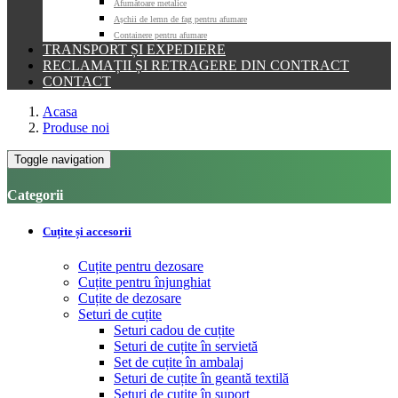
Afumătoare metalice
Așchii de lemn de fag pentru afumare
Containere pentru afumare
TRANSPORT ȘI EXPEDIERE
RECLAMAȚII ȘI RETRAGERE DIN CONTRACT
CONTACT
Acasa
Produse noi
Toggle navigation
Categorii
Cuțite și accesorii
Cuțite pentru dezosare
Cuțite pentru înjunghiat
Cuțite de dezosare
Seturi de cuțite
Seturi cadou de cuțite
Seturi de cuțite în servietă
Set de cuțite în ambalaj
Seturi de cuțite în geantă textilă
Seturi de cuțite în suport