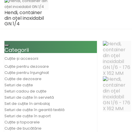
Hendi, container
din oțel inoxidabil
GN 1/4
Toggle navigation
Categorii
Cuțite și accesorii
Cuțite pentru dezosare
Cuțite pentru înjunghiat
Cuțite de dezosare
Seturi de cuțite
Seturi cadou de cuțite
Seturi de cuțite în servietă
Set de cuțite în ambalaj
Seturi de cuțite în geantă textilă
Seturi de cuțite în suport
Cuțite și topoarele
Cuțite de bucătărie