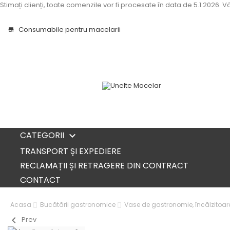
Stimați clienți, toate comenzile vor fi procesate în data de 5.1.2026.
Consumabile pentru macelarii
store
CATEGORII

TRANSPORT ȘI EXPEDIERE
RECLAMAȚII ȘI RETRAGERE DIN CONTRACT
CONTACT
Acasa
Bucătării gastronomice
Vase de gastronomie, încălzitoar
chevron_left
Prev