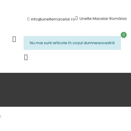
Unelte Macelar România
info@uneltemacelar.ro
0
Nu mai sunt articole în coșul dumneavoastră
M