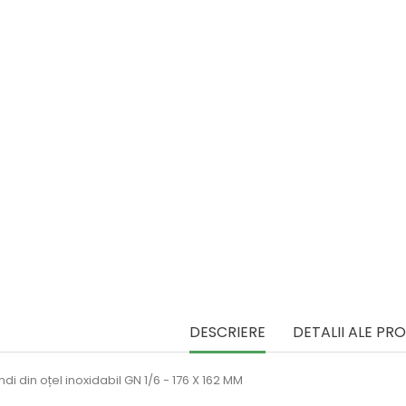
DESCRIERE
DETALII ALE PR
di din oțel inoxidabil GN 1/6 - 176 X 162 MM