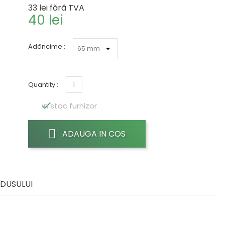
33 lei
fără TVA
40 lei
Adâncime :
Quantity :

In stoc furnizor
ADAUGA IN COS
ODUSULUI