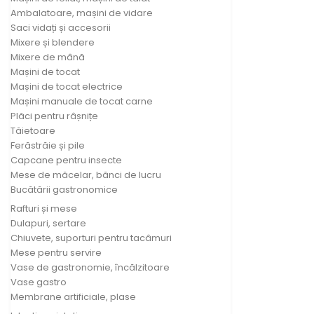
Ambalatoare, mașini de vidare
Saci vidați și accesorii
Mixere și blendere
Mixere de mână
Mașini de tocat
Mașini de tocat electrice
Mașini manuale de tocat carne
Plăci pentru râșnițe
Tăietoare
Ferăstrăie și pile
Capcane pentru insecte
Mese de măcelar, bănci de lucru
Bucătării gastronomice
Rafturi și mese
Dulapuri, sertare
Chiuvete, suporturi pentru tacâmuri
Mese pentru servire
Vase de gastronomie, încălzitoare
Vase gastro
Membrane artificiale, plase