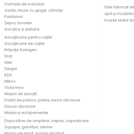
Cizmele de măcelar
Este fabricat di
Veste, bluze cu glugă, cămăși
apă și încălzit
Pantaloni
Foarte stabil d
Șepci, bonete
Ascuțire și șlefuire
Ascuțitoare pentru cuțite
Ascuțitoare de cuțite
Râșnițe Solingen
Dick
Isler
Sieger
KDS
Mikov
Victorinox
Mașini de ascuțit
Pastă de polizor, pietre, benzi abrazive
Discuri abrazive
Mașini și echipamente
Dispozitive de umplere, capse, capsatoare
Supape, garnituri, cleme
Mașini de feliat, mașini de tăiat