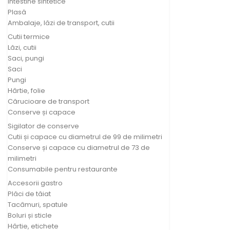
Intestine sintetice
Plasă
Ambalaje, lăzi de transport, cutii
Cutii termice
Lăzi, cutii
Saci, pungi
Saci
Pungi
Hârtie, folie
Cărucioare de transport
Conserve și capace
Sigilator de conserve
Cutii și capace cu diametrul de 99 de milimetri
Conserve și capace cu diametrul de 73 de
milimetri
Consumabile pentru restaurante
Accesorii gastro
Plăci de tăiat
Tacâmuri, spatule
Boluri și sticle
Hârtie, etichete