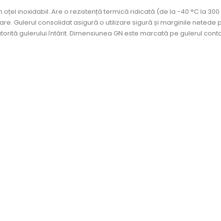
n oțel inoxidabil. Are o rezistență termică ridicată (de la -40 °C la 300 
oare. Gulerul consolidat asigură o utilizare sigură și marginile netede
atorită gulerului întărit. Dimensiunea GN este marcată pe gulerul cont