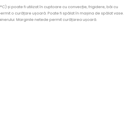
°C) și poate fi utilizat în cuptoare cu convecție, frigidere, băi cu
 permit o curățare ușoară. Poate fi spălat în mașina de spălat vase.
ainerului. Marginile netede permit curățarea ușoară.