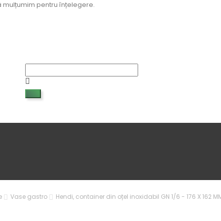
 Vă mulțumim pentru înțelegere.
e
Vase gastro
Hendi, container din oțel inoxidabil GN 1/6 - 176 X 162 M