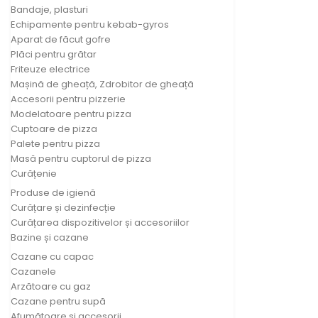
Bandaje, plasturi
Echipamente pentru kebab-gyros
Aparat de făcut gofre
Plăci pentru grătar
Friteuze electrice
Mașină de gheață, Zdrobitor de gheață
Accesorii pentru pizzerie
Modelatoare pentru pizza
Cuptoare de pizza
Palete pentru pizza
Masă pentru cuptorul de pizza
Curățenie
Produse de igienă
Curățare și dezinfecție
Curățarea dispozitivelor și accesoriilor
Bazine și cazane
Cazane cu capac
Cazanele
Arzătoare cu gaz
Cazane pentru supă
Afumătoare și accesorii