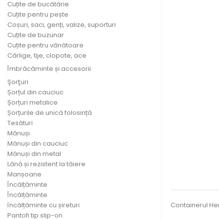
Cuțite de bucătărie
Cuțite pentru pește
Coșuri, saci, genți, valize, suporturi
Cuțite de buzunar
Cuțite pentru vânătoare
Cârlige, tije, clopote, ace
Îmbrăcăminte și accesorii
Şorţuri
Șorțul din cauciuc
Șorțuri metalice
Șorțurile de unică folosință
Tesături
Mănuși
Mănuși din cauciuc
Mănuși din metal
Lână și rezistent la tăiere
Manșoane
Încălțăminte
Încălțăminte
Containerul Hen
încălțăminte cu șireturi
Pantofi tip slip-on