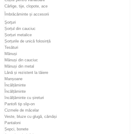
Cârlige, tije, clopote, ace
Îmbrăcăminte și accesorii
Şorţuri
Șorțul din cauciuc
Șorțuri metalice
Șorțurile de unică folosință
Tesături
Mănuși
Mănuși din cauciuc
Mănuși din metal
Lână și rezistent la tăiere
Manșoane
Încălțăminte
Încălțăminte
încălțăminte cu șireturi
Pantofi tip slip-on
Cizmele de măcelar
Veste, bluze cu glugă, cămăși
Pantaloni
Șepci, bonete