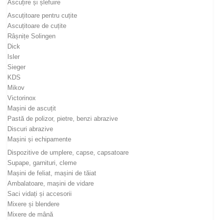
Ascuțire și șlefuire
Ascuțitoare pentru cuțite
Ascuțitoare de cuțite
Râșnițe Solingen
Dick
Isler
Sieger
KDS
Mikov
Victorinox
Mașini de ascuțit
Pastă de polizor, pietre, benzi abrazive
Discuri abrazive
Mașini și echipamente
Dispozitive de umplere, capse, capsatoare
Supape, garnituri, cleme
Mașini de feliat, mașini de tăiat
Ambalatoare, mașini de vidare
Saci vidați și accesorii
Mixere și blendere
Mixere de mână