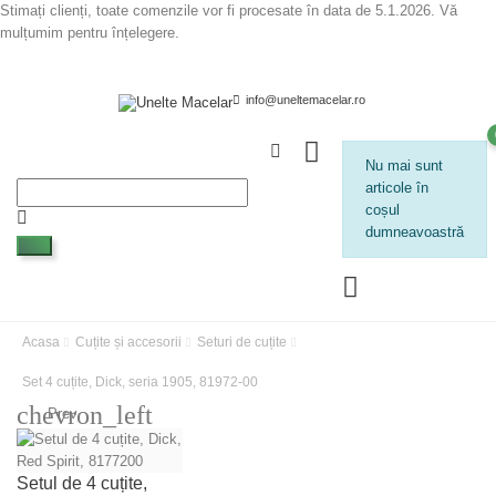
Stimați clienți, toate comenzile vor fi procesate în data de 5.1.2026. Vă
mulțumim pentru înțelegere.
info@uneltemacelar.ro
Nu mai sunt
articole în
coșul
dumneavoastră
Acasa
Cuțite și accesorii
Seturi de cuțite
Set 4 cuțite, Dick, seria 1905, 81972-00
chevron_left
Prev
Setul de 4 cuțite,