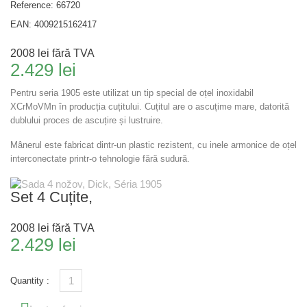
Reference:
66720
EAN:
4009215162417
2008 lei
fără TVA
2.429 lei
Pentru seria 1905 este utilizat un tip special de oțel inoxidabil
XCrMoVMn în producția cuțitului. Cuțitul are o ascuțime mare, datorită
dublului proces de ascuțire și lustruire.
Mânerul este fabricat dintr-un plastic rezistent, cu inele armonice de oțel
interconectate printr-o tehnologie fără sudură.
Set 4 Cuțite,
2008 lei
fără TVA
2.429 lei
Quantity :