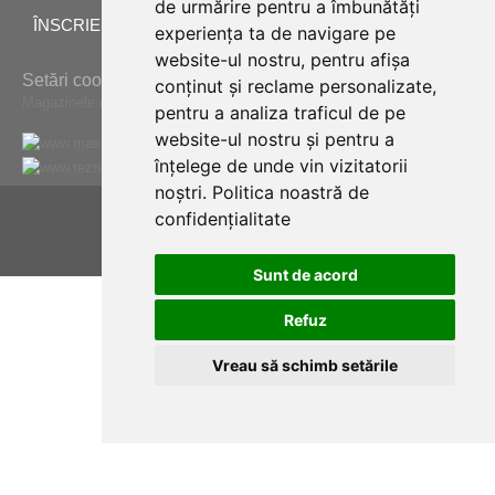
de urmărire pentru a îmbunătăți
ÎNSCRIERE LA NEWSLETTER
experiența ta de navigare pe
website-ul nostru, pentru afișa
Setări cookie
conținut și reclame personalizate,
Magazinele noastre online pentru străinătate:
pentru a analiza traficul de pe
website-ul nostru și pentru a
www.masiarske-potreby.sk
înțelege de unde vin vizitatorii
www.reznickenaradi.cz
noștri.
Politica noastră de
© 2024 - 2026 - UnelteMacelar.ro
confidențialitate
Sunt de acord
Refuz
Vreau să schimb setările