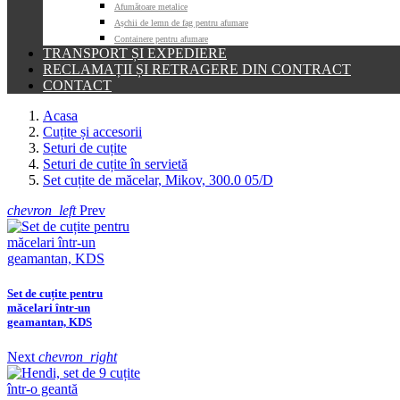
Afumătoare metalice
Așchii de lemn de fag pentru afumare
Containere pentru afumare
TRANSPORT ȘI EXPEDIERE
RECLAMAȚII ȘI RETRAGERE DIN CONTRACT
CONTACT
Acasa
Cuțite și accesorii
Seturi de cuțite
Seturi de cuțite în servietă
Set cuțite de măcelar, Mikov, 300.0 05/D
chevron_left
Prev
Set de cuțite pentru
măcelari într-un
geamantan, KDS
Next
chevron_right