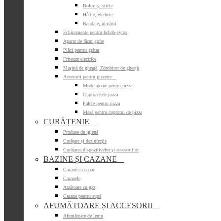
Boluri și sticle
Hârtie, etichete
Bandaje, plasturi
Echipamente pentru kebab-gyros
Aparat de făcut gofre
Plăci pentru grătar
Friteuze electrice
Mașină de gheață, Zdrobitor de gheață
Accesorii pentru pizzerie

Modelatoare pentru pizza
Cuptoare de pizza
Palete pentru pizza
Masă pentru cuptorul de pizza
CURĂȚENIE

Produse de igienă
Curățare și dezinfecție
Curățarea dispozitivelor și accesoriilor
BAZINE ȘI CAZANE

Cazane cu capac
Cazanele
Arzătoare cu gaz
Cazane pentru supă
AFUMĂTOARE ȘI ACCESORII

Afumătoare de lemn