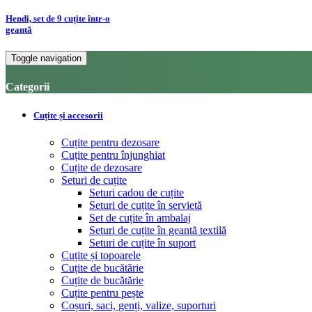
Hendi, set de 9 cuțite într-o
geantă
Toggle navigation
Categorii
Cuțite și accesorii
Cuțite pentru dezosare
Cuțite pentru înjunghiat
Cuțite de dezosare
Seturi de cuțite
Seturi cadou de cuțite
Seturi de cuțite în servietă
Set de cuțite în ambalaj
Seturi de cuțite în geantă textilă
Seturi de cuțite în suport
Cuțite și topoarele
Cuțite de bucătărie
Cuțite de bucătărie
Cuțite pentru pește
Coșuri, saci, genți, valize, suporturi