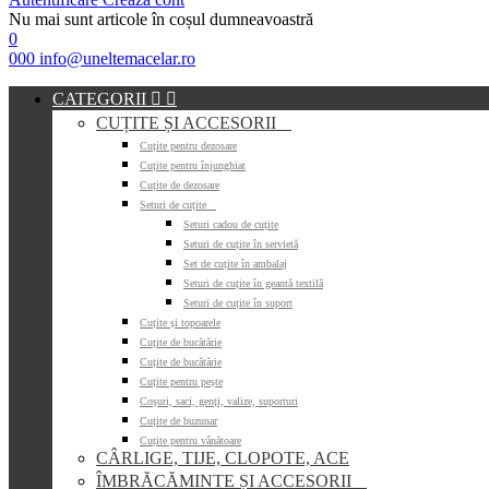
Nu mai sunt articole în coșul dumneavoastră
0
000
info@uneltemacelar.ro
CATEGORII


CUȚITE ȘI ACCESORII

Cuțite pentru dezosare
Cuțite pentru înjunghiat
Cuțite de dezosare
Seturi de cuțite

Seturi cadou de cuțite
Seturi de cuțite în servietă
Set de cuțite în ambalaj
Seturi de cuțite în geantă textilă
Seturi de cuțite în suport
Cuțite și topoarele
Cuțite de bucătărie
Cuțite de bucătărie
Cuțite pentru pește
Coșuri, saci, genți, valize, suporturi
Cuțite de buzunar
Cuțite pentru vânătoare
CÂRLIGE, TIJE, CLOPOTE, ACE
ÎMBRĂCĂMINTE ȘI ACCESORII
