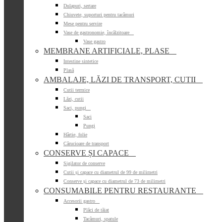
Dulapuri, sertare
Chiuvete, suporturi pentru tacâmuri
Mese pentru servire
Vase de gastronomie, încălzitoare

Vase gastro
MEMBRANE ARTIFICIALE, PLASE

Intestine sintetice
Plasă
AMBALAJE, LĂZI DE TRANSPORT, CUTII

Cutii termice
Lăzi, cutii
Saci, pungi

Saci
Pungi
Hârtie, folie
Cărucioare de transport
CONSERVE ȘI CAPACE

Sigilator de conserve
Cutii și capace cu diametrul de 99 de milimetri
Conserve și capace cu diametrul de 73 de milimetri
CONSUMABILE PENTRU RESTAURANTE

Accesorii gastro

Plăci de tăiat
Tacâmuri, spatule