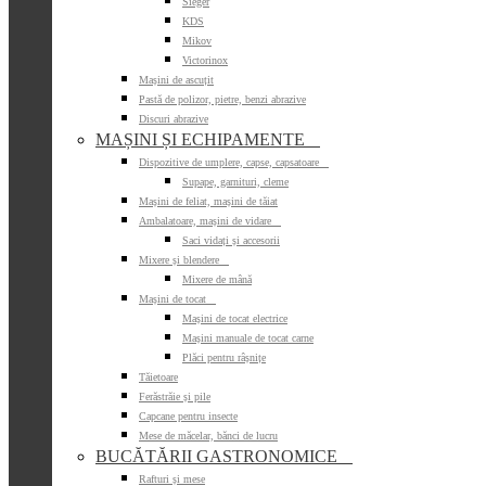
Sieger
KDS
Mikov
Victorinox
Mașini de ascuțit
Pastă de polizor, pietre, benzi abrazive
Discuri abrazive
MAȘINI ȘI ECHIPAMENTE

Dispozitive de umplere, capse, capsatoare

Supape, garnituri, cleme
Mașini de feliat, mașini de tăiat
Ambalatoare, mașini de vidare

Saci vidați și accesorii
Mixere și blendere

Mixere de mână
Mașini de tocat

Mașini de tocat electrice
Mașini manuale de tocat carne
Plăci pentru râșnițe
Tăietoare
Ferăstrăie și pile
Capcane pentru insecte
Mese de măcelar, bănci de lucru
BUCĂTĂRII GASTRONOMICE

Rafturi și mese