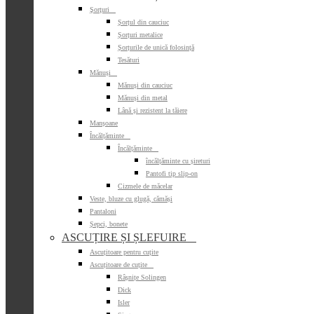
Şorţuri

Șorțul din cauciuc
Șorțuri metalice
Șorțurile de unică folosință
Tesături
Mănuși

Mănuși din cauciuc
Mănuși din metal
Lână și rezistent la tăiere
Manșoane
Încălțăminte

Încălțăminte

încălțăminte cu șireturi
Pantofi tip slip-on
Cizmele de măcelar
Veste, bluze cu glugă, cămăși
Pantaloni
Șepci, bonete
ASCUȚIRE ȘI ȘLEFUIRE

Ascuțitoare pentru cuțite
Ascuțitoare de cuțite

Râșnițe Solingen
Dick
Isler