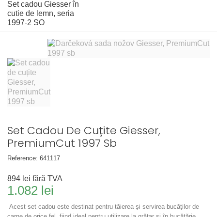
Set cadou Giesser în
cutie de lemn, seria
1997-2 SO
Set Cadou De Cuțite Giesser,
PremiumCut 1997 Sb
Reference:
641117
894 lei
fără TVA
1.082 lei
Acest set cadou este destinat pentru tăierea și servirea bucăților de
carne de orice fel, fiind ideal pentru utilizare la grătar și în bucătărie.