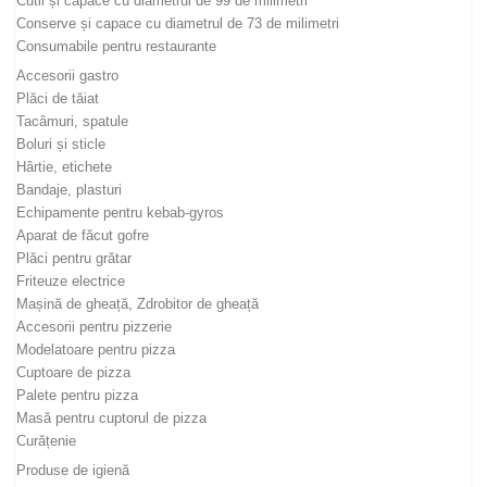
Cutii și capace cu diametrul de 99 de milimetri
Conserve și capace cu diametrul de 73 de milimetri
Consumabile pentru restaurante
Accesorii gastro
Plăci de tăiat
Tacâmuri, spatule
Boluri și sticle
Hârtie, etichete
Bandaje, plasturi
Echipamente pentru kebab-gyros
Aparat de făcut gofre
Plăci pentru grătar
Friteuze electrice
Mașină de gheață, Zdrobitor de gheață
Accesorii pentru pizzerie
Modelatoare pentru pizza
Cuptoare de pizza
Palete pentru pizza
Masă pentru cuptorul de pizza
Curățenie
Produse de igienă