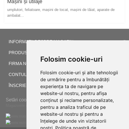
Mașini și utilaje
umplutori, feliatoare, mașini de tocat, mașini de tăiat, aparate de
ambalat...
INFORMATII DESPRE MAGAZIN
PRODUSE
Folosim cookie-uri
FIRMA NOASTRA
Folosim cookie-uri și alte tehnologii
CONTUL TAU
de urmărire pentru a îmbunătăți
ÎNSCRIERE LA NEWSLETTER
experiența ta de navigare pe
website-ul nostru, pentru afișa
Setări cookie
conținut și reclame personalizate,
Magazinele noastre online pentru străinătate:
pentru a analiza traficul de pe
website-ul nostru și pentru a
www.masiarske-potreby.sk
înțelege de unde vin vizitatorii
www.reznickenaradi.cz
noștri.
Politica noastră de