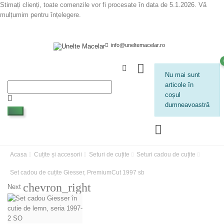
Stimați clienți, toate comenzile vor fi procesate în data de 5.1.2026. Vă
mulțumim pentru înțelegere.
info@uneltemacelar.ro
Nu mai sunt
articole în
coșul
dumneavoastră
Acasa
Cuțite și accesorii
Seturi de cuțite
Seturi cadou de cuțite
Set cadou de cuțite Giesser, PremiumCut 1997 sb
chevron_right
Next