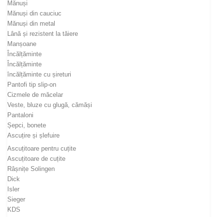
Mănuși
Mănuși din cauciuc
Mănuși din metal
Lână și rezistent la tăiere
Manșoane
Încălțăminte
Încălțăminte
încălțăminte cu șireturi
Pantofi tip slip-on
Cizmele de măcelar
Veste, bluze cu glugă, cămăși
Pantaloni
Șepci, bonete
Ascuțire și șlefuire
Ascuțitoare pentru cuțite
Ascuțitoare de cuțite
Râșnițe Solingen
Dick
Isler
Sieger
KDS