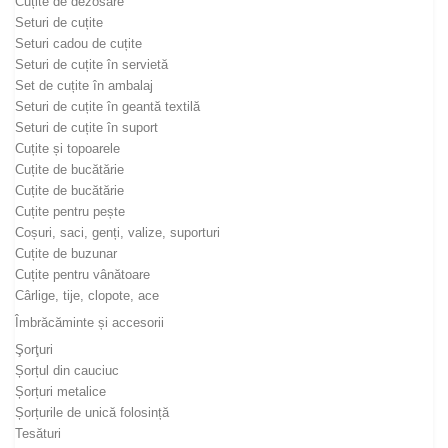
Cuțite de dezosare
Seturi de cuțite
Seturi cadou de cuțite
Seturi de cuțite în servietă
Set de cuțite în ambalaj
Seturi de cuțite în geantă textilă
Seturi de cuțite în suport
Cuțite și topoarele
Cuțite de bucătărie
Cuțite de bucătărie
Cuțite pentru pește
Coșuri, saci, genți, valize, suporturi
Cuțite de buzunar
Cuțite pentru vânătoare
Cârlige, tije, clopote, ace
Îmbrăcăminte și accesorii
Şorţuri
Șorțul din cauciuc
Șorțuri metalice
Șorțurile de unică folosință
Tesături