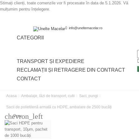
Stimați clienți, toate comenzile vor fi procesate în data de 5.1.2026. Vă
mulțumim pentru înțelegere.
info@uneltemacelar.ro
CATEGORII


TRANSPORT ȘI EXPEDIERE
RECLAMAȚII ȘI RETRAGERE DIN CONTRACT
CONTACT
Acasa
Ambalaje, lăzi de transport, cutii
Saci, pungi
Sacii de polietilenă armată cu HDPE, ambalare de 2500 bucăți
chevron_left
Prev