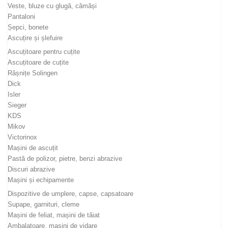
Veste, bluze cu glugă, cămăși
Pantaloni
Șepci, bonete
Ascuțire și șlefuire
Ascuțitoare pentru cuțite
Ascuțitoare de cuțite
Râșnițe Solingen
Dick
Isler
Sieger
KDS
Mikov
Victorinox
Mașini de ascuțit
Pastă de polizor, pietre, benzi abrazive
Discuri abrazive
Mașini și echipamente
Dispozitive de umplere, capse, capsatoare
Supape, garnituri, cleme
Mașini de feliat, mașini de tăiat
Ambalatoare, mașini de vidare