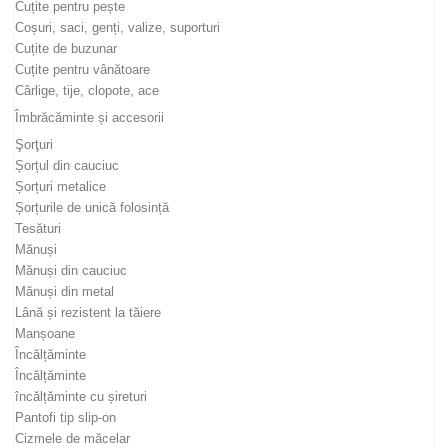
Cuțite pentru pește
Coșuri, saci, genți, valize, suporturi
Cuțite de buzunar
Cuțite pentru vânătoare
Cârlige, tije, clopote, ace
Îmbrăcăminte și accesorii
Şorţuri
Șorțul din cauciuc
Șorțuri metalice
Șorțurile de unică folosință
Tesături
Mănuși
Mănuși din cauciuc
Mănuși din metal
Lână și rezistent la tăiere
Manșoane
Încălțăminte
Încălțăminte
încălțăminte cu șireturi
Pantofi tip slip-on
Cizmele de măcelar