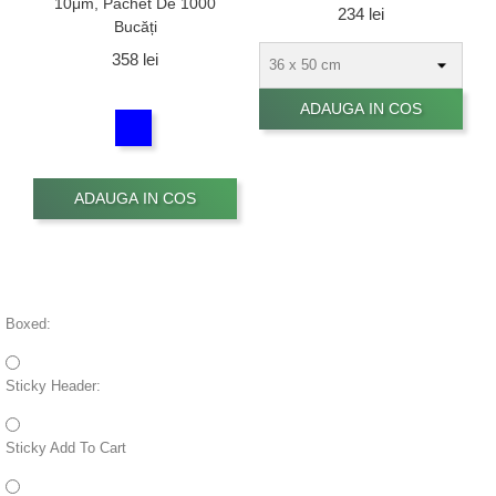
10μm, Pachet De 1000
Pret
234 lei
Bucăți
Pret
358 lei
Alb
ADAUGA IN COS
Albastru
ADAUGA IN COS
Boxed:
Sticky Header:
Sticky Add To Cart