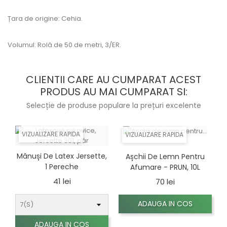
Țara de origine: Cehia.
Volumul: Rolă de 50 de metri, 3/ER.
CLIENTII CARE AU CUMPARAT ACEST
PRODUS AU MAI CUMPARAT SI:
Selecție de produse populare la prețuri excelente
VIZUALIZARE RAPIDA
VIZUALIZARE RAPIDA
Mănuși De Latex Jersette,
Așchii De Lemn Pentru
1 Pereche
Afumare - PRUN, 10L
Pret
Pret
41 lei
70 lei
ADAUGA IN COS
ADAUGA IN COS