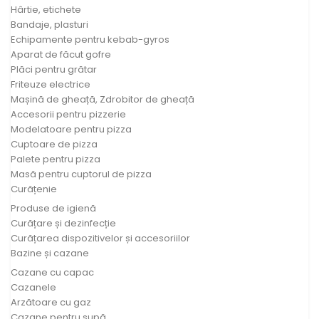
Hârtie, etichete
Bandaje, plasturi
Echipamente pentru kebab-gyros
Aparat de făcut gofre
Plăci pentru grătar
Friteuze electrice
Mașină de gheață, Zdrobitor de gheață
Accesorii pentru pizzerie
Modelatoare pentru pizza
Cuptoare de pizza
Palete pentru pizza
Masă pentru cuptorul de pizza
Curățenie
Produse de igienă
Curățare și dezinfecție
Curățarea dispozitivelor și accesoriilor
Bazine și cazane
Cazane cu capac
Cazanele
Arzătoare cu gaz
Cazane pentru supă