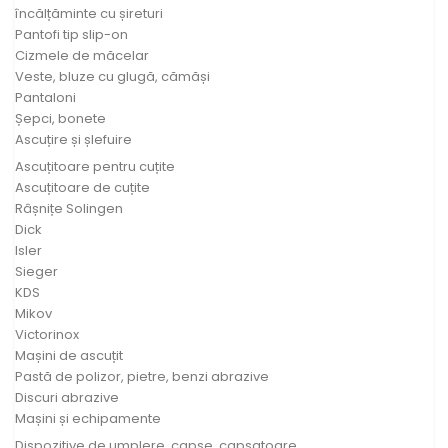
încălțăminte cu șireturi
Pantofi tip slip-on
Cizmele de măcelar
Veste, bluze cu glugă, cămăși
Pantaloni
Șepci, bonete
Ascuțire și șlefuire
Ascuțitoare pentru cuțite
Ascuțitoare de cuțite
Râșnițe Solingen
Dick
Isler
Sieger
KDS
Mikov
Victorinox
Mașini de ascuțit
Pastă de polizor, pietre, benzi abrazive
Discuri abrazive
Mașini și echipamente
Dispozitive de umplere, capse, capsatoare