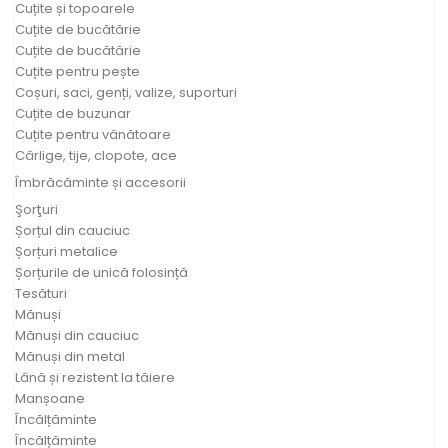
Cuțite și topoarele
Cuțite de bucătărie
Cuțite de bucătărie
Cuțite pentru pește
Coșuri, saci, genți, valize, suporturi
Cuțite de buzunar
Cuțite pentru vânătoare
Cârlige, tije, clopote, ace
Îmbrăcăminte și accesorii
Şorţuri
Șorțul din cauciuc
Șorțuri metalice
Șorțurile de unică folosință
Tesături
Mănuși
Mănuși din cauciuc
Mănuși din metal
Lână și rezistent la tăiere
Manșoane
Încălțăminte
Încălțăminte