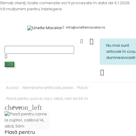
Stimați clienți, toate comenzile vor fi procesate în data de 5.1.2026.
Vă mulțumim pentru înțelegere.
info@uneltemacelar.ro
Nu mai sunt
articole în coșu
dumneavoastr
Acasa
Membrane artificiale, plase
Plasă
Plasă pentru șuncă, roșu-albă, rolă de 50 m
chevron_left
Prev
Plasă pentru