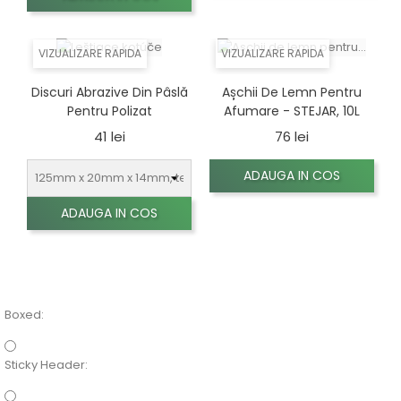
VIZUALIZARE RAPIDA
VIZUALIZARE RAPIDA
Discuri Abrazive Din Pâslă
Așchii De Lemn Pentru
Pentru Polizat
Afumare - STEJAR, 10L
Pret
Pret
41 lei
76 lei
ADAUGA IN COS
ADAUGA IN COS
Boxed:
Sticky Header: