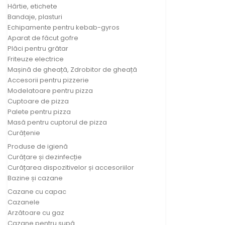
Hârtie, etichete
Bandaje, plasturi
Echipamente pentru kebab-gyros
Aparat de făcut gofre
Plăci pentru grătar
Friteuze electrice
Mașină de gheață, Zdrobitor de gheață
Accesorii pentru pizzerie
Modelatoare pentru pizza
Cuptoare de pizza
Palete pentru pizza
Masă pentru cuptorul de pizza
Curățenie
Produse de igienă
Curățare și dezinfecție
Curățarea dispozitivelor și accesoriilor
Bazine și cazane
Cazane cu capac
Cazanele
Arzătoare cu gaz
Cazane pentru supă