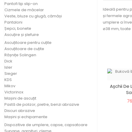
Pantofi tip slip-on
Ideală pentru p
Cizmele de măcelar
și fermele agro
Veste, bluze cu glugă, cămăși
umplere a învel
Pantaloni
Șepci, bonete
ø38 mm, toate c
Ascuțire și șlefuire
Ascuțitoare pentru cuțite
Ascuțitoare de cuțite
Râșnițe Solingen
Dick
Isler
Sieger
KDS
Așchii De 
Mikov
Sa
Victorinox
Mașini de ascuțit
76
Pastă de polizor, pietre, benzi abrazive
Discuri abrazive
Mașini și echipamente
Dispozitive de umplere, capse, capsatoare
Supape, garnituri, cleme