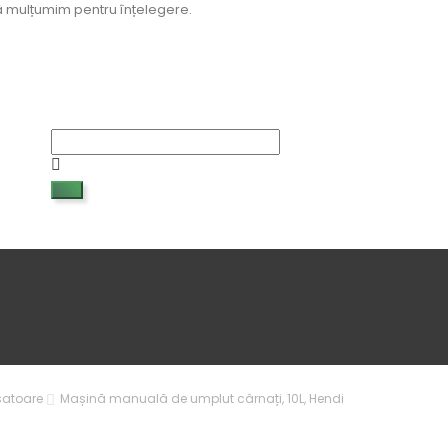
 Vă mulțumim pentru înțelegere.
satoare
Mașină manuală de umplut cârnați, 10L, Hendi