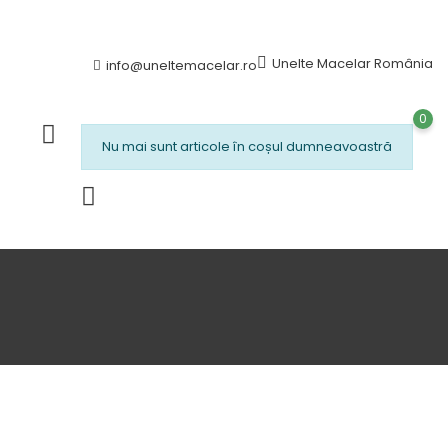
Unelte Macelar România
info@uneltemacelar.ro
0
Nu mai sunt articole în coșul dumneavoastră