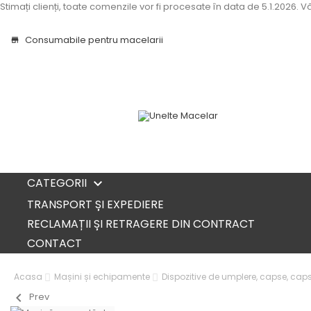
Stimați clienți, toate comenzile vor fi procesate în data de 5.1.2026.
Consumabile pentru macelarii
store
CATEGORII

TRANSPORT ȘI EXPEDIERE
RECLAMAȚII ȘI RETRAGERE DIN CONTRACT
CONTACT
Acasa
Mașini și echipamente
Dispozitive de umplere, capse, cap
chevron_left
Prev