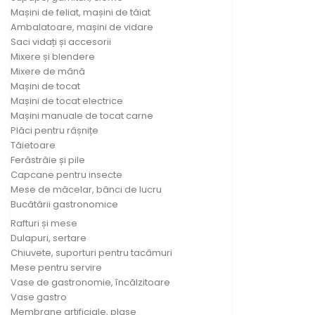
Mașini de feliat, mașini de tăiat
Ambalatoare, mașini de vidare
Saci vidați și accesorii
Mixere și blendere
Mixere de mână
Mașini de tocat
Mașini de tocat electrice
Mașini manuale de tocat carne
Plăci pentru râșnițe
Tăietoare
Ferăstrăie și pile
Capcane pentru insecte
Mese de măcelar, bănci de lucru
Bucătării gastronomice
Rafturi și mese
Dulapuri, sertare
Chiuvete, suporturi pentru tacâmuri
Mese pentru servire
Vase de gastronomie, încălzitoare
Vase gastro
Membrane artificiale, plase