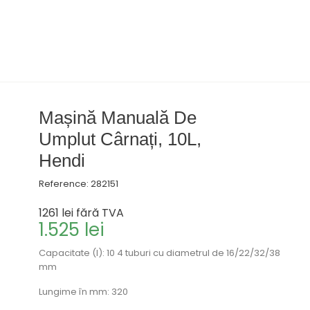
Mașină Manuală De
Umplut Cârnați, 10L,
Hendi
Reference:
282151
1261 lei
fără TVA
1.525 lei
Capacitate (l): 10 4 tuburi cu diametrul de 16/22/32/38
mm
Lungime în mm: 320