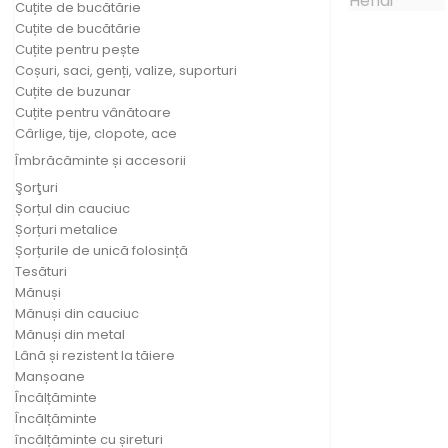
Cuțite de bucătărie
Cuțite de bucătărie
Cuțite pentru pește
Coșuri, saci, genți, valize, suporturi
Cuțite de buzunar
Cuțite pentru vânătoare
Cârlige, tije, clopote, ace
Îmbrăcăminte și accesorii
Şorţuri
Șorțul din cauciuc
Șorțuri metalice
Șorțurile de unică folosință
Tesături
Mănuși
Mănuși din cauciuc
Mănuși din metal
Lână și rezistent la tăiere
Manșoane
Încălțăminte
Încălțăminte
încălțăminte cu șireturi