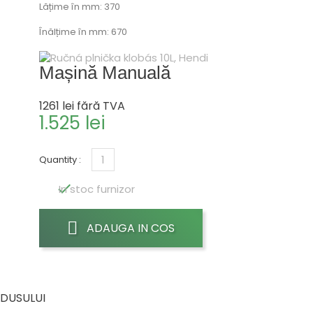
Lățime în mm: 370
Înălțime în mm: 670
Mașină Manuală
1261 lei
fără TVA
1.525 lei
Quantity :

In stoc furnizor
ADAUGA IN COS
ODUSULUI