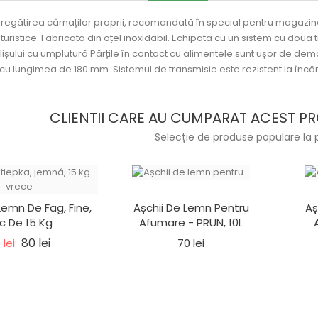
regătirea cârnaților proprii, recomandată în special pentru magazinel
turistice. Fabricată din oțel inoxidabil. Echipată cu un sistem cu două 
ișului cu umplutură Părțile în contact cu alimentele sunt ușor de demon
u lungimea de 180 mm. Sistemul de transmisie este rezistent la încăr
CLIENTII CARE AU CUMPARAT ACEST PR
Selecție de produse populare la 
Lemn De Fag, Fine,
Așchii De Lemn Pentru
Aș
c De 15 Kg
Afumare - PRUN, 10L
Pret de baza
80 lei
Pret
Pret
 lei
70 lei