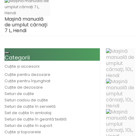
Mașină manuală
de umplut cârnați
7 L, Hendi
Toggle navigation
Categorii
Cuțite și accesorii
Cuțite pentru dezosare
Cuțite pentru înjunghiat
Cuțite de dezosare
Seturi de cuțite
Seturi cadou de cuțite
Seturi de cuțite în servietă
Set de cuțite în ambalaj
Seturi de cuțite în geantă textilă
Seturi de cuțite în suport
Cuțite și topoarele