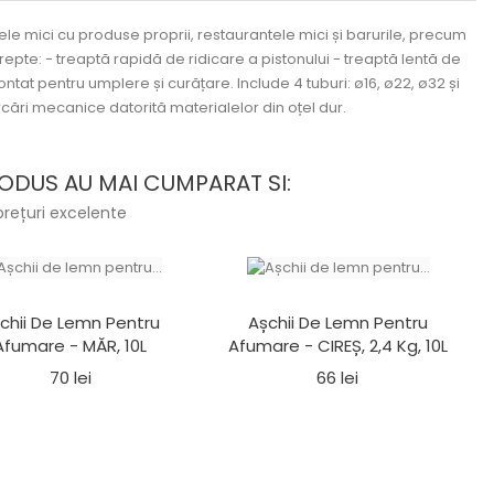
e mici cu produse proprii, restaurantele mici și barurile, precum
trepte: - treaptă rapidă de ridicare a pistonului - treaptă lentă de
tat pentru umplere și curățare. Include 4 tuburi: ø16, ø22, ø32 și
cări mecanice datorită materialelor din oțel dur.
ODUS AU MAI CUMPARAT SI:
prețuri excelente
chii De Lemn Pentru
Așchii De Lemn Pentru
Afumare - MĂR, 10L
Afumare - CIREȘ, 2,4 Kg, 10L
Pret
Pret
70 lei
66 lei