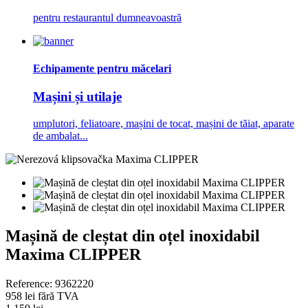
pentru restaurantul dumneavoastră
Echipamente pentru măcelari
Mașini și utilaje
umplutori, feliatoare, mașini de tocat, mașini de tăiat, aparate
de ambalat...
Mașină de cleștat din oțel inoxidabil
Maxima CLIPPER
Reference:
9362220
958 lei
fără TVA