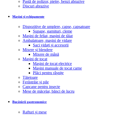
Pastă de polizor, pietre, benzi abrazive
Discuri abrazive
Mașini și echipamente
Dispozitive de umplere, capse, capsatoare
Supape, garnituri, cleme
Mașini de feliat, mașini de tăiat
Ambalatoare, mașini de vidare
Saci vidați și accesorii
Mixere și blendere
Mixere de mână
Mașini de tocat
Mașini de tocat electrice
Mașini manuale de tocat carne
Plăci pentru râșnițe
Tăietoare
Ferăstrăie și pile
Capcane pentru insecte
Mese de măcelar, bănci de lucru
Bucătării gastronomice
Rafturi și mese