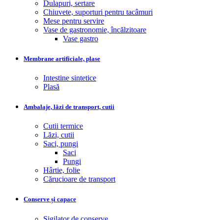
Dulapuri, sertare
Chiuvete, suporturi pentru tacâmuri
Mese pentru servire
Vase de gastronomie, încălzitoare
Vase gastro
Membrane artificiale, plase
Intestine sintetice
Plasă
Ambalaje, lăzi de transport, cutii
Cutii termice
Lăzi, cutii
Saci, pungi
Saci
Pungi
Hârtie, folie
Cărucioare de transport
Conserve și capace
Sigilator de conserve