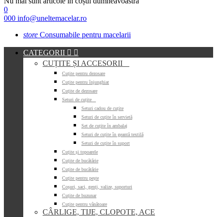
Nu mai sunt articole în coșul dumneavoastră
0
000
info@uneltemacelar.ro
store
Consumabile pentru macelarii
CATEGORII


CUȚITE ȘI ACCESORII

Cuțite pentru dezosare
Cuțite pentru înjunghiat
Cuțite de dezosare
Seturi de cuțite

Seturi cadou de cuțite
Seturi de cuțite în servietă
Set de cuțite în ambalaj
Seturi de cuțite în geantă textilă
Seturi de cuțite în suport
Cuțite și topoarele
Cuțite de bucătărie
Cuțite de bucătărie
Cuțite pentru pește
Coșuri, saci, genți, valize, suporturi
Cuțite de buzunar
Cuțite pentru vânătoare
CÂRLIGE, TIJE, CLOPOTE, ACE