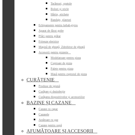
Tacâmuri, spatule
Boluri și sticle
Hârtie, etichete
Bandaje, plasturi
Echipamente pentru kebab-gyros
Aparat de făcut gofre
Plăci pentru grătar
Friteuze electrice
Mașină de gheață, Zdrobitor de gheață
Accesorii pentru pizzerie

Modelatoare pentru pizza
Cuptoare de pizza
Palete pentru pizza
Masă pentru cuptorul de pizza
CURĂȚENIE

Produse de igienă
Curățare și dezinfecție
Curățarea dispozitivelor și accesoriilor
BAZINE ȘI CAZANE

Cazane cu capac
Cazanele
Arzătoare cu gaz
Cazane pentru supă
AFUMĂTOARE ȘI ACCESORII
