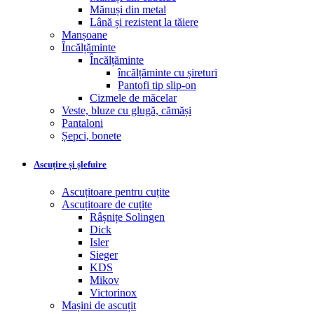
Mănuși din metal
Lână și rezistent la tăiere
Manșoane
Încălțăminte
Încălțăminte
încălțăminte cu șireturi
Pantofi tip slip-on
Cizmele de măcelar
Veste, bluze cu glugă, cămăși
Pantaloni
Șepci, bonete
Ascuțire și șlefuire
Ascuțitoare pentru cuțite
Ascuțitoare de cuțite
Râșnițe Solingen
Dick
Isler
Sieger
KDS
Mikov
Victorinox
Mașini de ascuțit