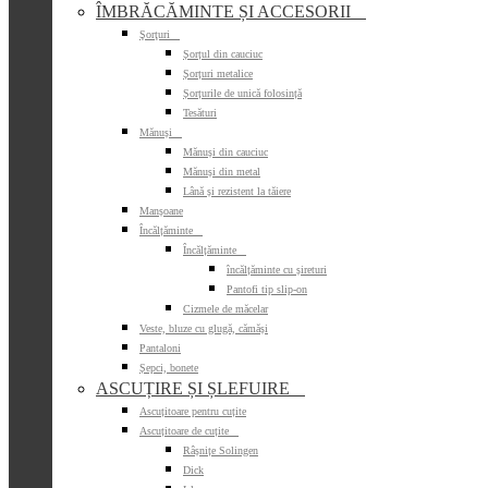
ÎMBRĂCĂMINTE ȘI ACCESORII

Şorţuri

Șorțul din cauciuc
Șorțuri metalice
Șorțurile de unică folosință
Tesături
Mănuși

Mănuși din cauciuc
Mănuși din metal
Lână și rezistent la tăiere
Manșoane
Încălțăminte

Încălțăminte

încălțăminte cu șireturi
Pantofi tip slip-on
Cizmele de măcelar
Veste, bluze cu glugă, cămăși
Pantaloni
Șepci, bonete
ASCUȚIRE ȘI ȘLEFUIRE

Ascuțitoare pentru cuțite
Ascuțitoare de cuțite

Râșnițe Solingen
Dick