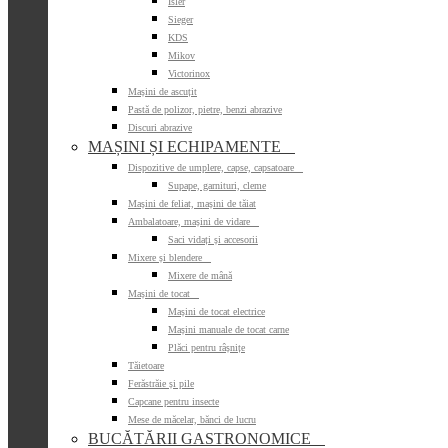
Isler
Sieger
KDS
Mikov
Victorinox
Mașini de ascuțit
Pastă de polizor, pietre, benzi abrazive
Discuri abrazive
MAȘINI ȘI ECHIPAMENTE

Dispozitive de umplere, capse, capsatoare

Supape, garnituri, cleme
Mașini de feliat, mașini de tăiat
Ambalatoare, mașini de vidare

Saci vidați și accesorii
Mixere și blendere

Mixere de mână
Mașini de tocat

Mașini de tocat electrice
Mașini manuale de tocat carne
Plăci pentru râșnițe
Tăietoare
Ferăstrăie și pile
Capcane pentru insecte
Mese de măcelar, bănci de lucru
BUCĂTĂRII GASTRONOMICE
