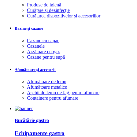
Produse de igienă
Curățare și dezinfecție
Curățarea dispozitivelor și accesoriilor
Bazine și cazane
Cazane cu capac
Cazanele
Arzătoare cu gaz
Cazane pentru supă
Afumătoare și accesorii
Afumătoare de lemn
Afumătoare metalice
Așchii de lemn de fag pentru afumare
Containere pentru afumare
Bucătărie gastro
Echipamente gastro