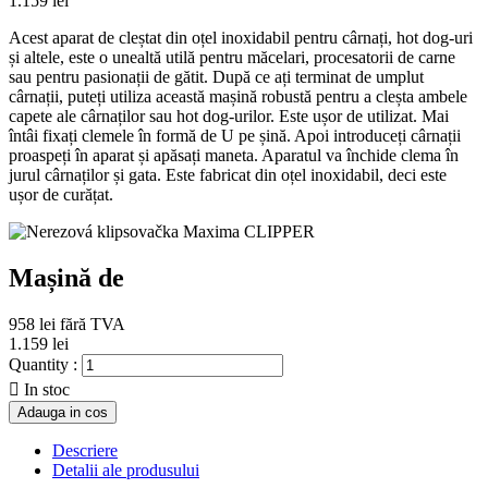
1.159 lei
Acest aparat de cleștat din oțel inoxidabil pentru cârnați, hot dog-uri
și altele, este o unealtă utilă pentru măcelari, procesatorii de carne
sau pentru pasionații de gătit. După ce ați terminat de umplut
cârnații, puteți utiliza această mașină robustă pentru a cleșta ambele
capete ale cârnaților sau hot dog-urilor. Este ușor de utilizat. Mai
întâi fixați clemele în formă de U pe șină. Apoi introduceți cârnații
proaspeți în aparat și apăsați maneta. Aparatul va închide clema în
jurul cârnaților și gata. Este fabricat din oțel inoxidabil, deci este
ușor de curățat.
Mașină de
958 lei
fără TVA
1.159 lei
Quantity :

In stoc
Adauga in cos
Descriere
Detalii ale produsului