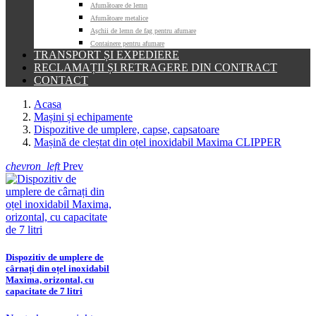
Afumătoare de lemn
Afumătoare metalice
Așchii de lemn de fag pentru afumare
Containere pentru afumare
TRANSPORT ȘI EXPEDIERE
RECLAMAȚII ȘI RETRAGERE DIN CONTRACT
CONTACT
Acasa
Mașini și echipamente
Dispozitive de umplere, capse, capsatoare
Mașină de cleștat din oțel inoxidabil Maxima CLIPPER
chevron_left
Prev
Dispozitiv de umplere de
cârnați din oțel inoxidabil
Maxima, orizontal, cu
capacitate de 7 litri