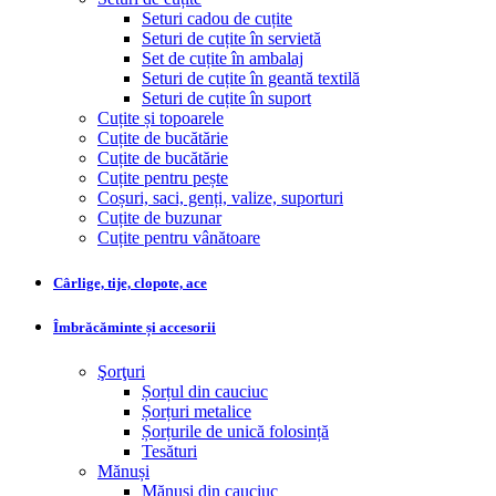
Seturi cadou de cuțite
Seturi de cuțite în servietă
Set de cuțite în ambalaj
Seturi de cuțite în geantă textilă
Seturi de cuțite în suport
Cuțite și topoarele
Cuțite de bucătărie
Cuțite de bucătărie
Cuțite pentru pește
Coșuri, saci, genți, valize, suporturi
Cuțite de buzunar
Cuțite pentru vânătoare
Cârlige, tije, clopote, ace
Îmbrăcăminte și accesorii
Şorţuri
Șorțul din cauciuc
Șorțuri metalice
Șorțurile de unică folosință
Tesături
Mănuși
Mănuși din cauciuc