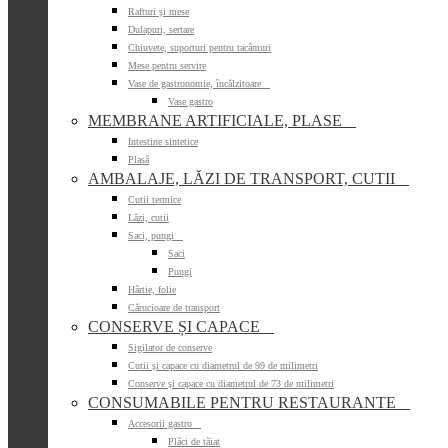
Rafturi și mese
Dulapuri, sertare
Chiuvete, suporturi pentru tacâmuri
Mese pentru servire
Vase de gastronomie, încălzitoare

Vase gastro
MEMBRANE ARTIFICIALE, PLASE

Intestine sintetice
Plasă
AMBALAJE, LĂZI DE TRANSPORT, CUTII

Cutii termice
Lăzi, cutii
Saci, pungi

Saci
Pungi
Hârtie, folie
Cărucioare de transport
CONSERVE ȘI CAPACE

Sigilator de conserve
Cutii și capace cu diametrul de 99 de milimetri
Conserve și capace cu diametrul de 73 de milimetri
CONSUMABILE PENTRU RESTAURANTE

Accesorii gastro

Plăci de tăiat