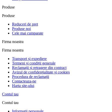
Produse
Produse
Reduceri de pret
Produse noi
Cele mai cumparate
Firma noastra
Firma noastra
Transport și expediere
Termeni și condiții generale
Reclamații și retragere din contract
Avizul de confidențialitate și cookies
Procedura de reclamații
Contacteaza-ne
Harta site-ului
Contul tau
Contul tau
Informatii personale