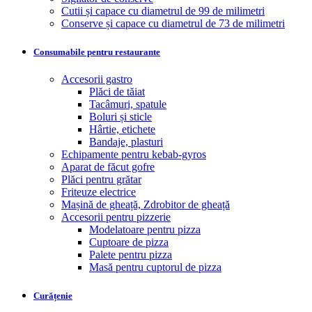
Cutii și capace cu diametrul de 99 de milimetri
Conserve și capace cu diametrul de 73 de milimetri
Consumabile pentru restaurante
Accesorii gastro
Plăci de tăiat
Tacâmuri, spatule
Boluri și sticle
Hârtie, etichete
Bandaje, plasturi
Echipamente pentru kebab-gyros
Aparat de făcut gofre
Plăci pentru grătar
Friteuze electrice
Mașină de gheață, Zdrobitor de gheață
Accesorii pentru pizzerie
Modelatoare pentru pizza
Cuptoare de pizza
Palete pentru pizza
Masă pentru cuptorul de pizza
Curățenie