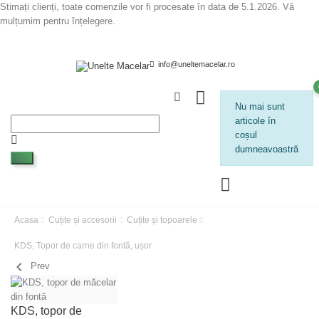
Stimați clienți, toate comenzile vor fi procesate în data de 5.1.2026. Vă
mulțumim pentru înțelegere.
info@uneltemacelar.ro
Nu mai sunt
articole în
coșul
dumneavoastră
Acasa
Cuțite și accesorii
Cuțite și topoarele
KDS, Topor de carne din fontă, ușor
chevron_left
Prev
KDS, topor de