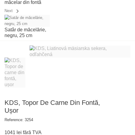
măcelar din fontă
chevron_right
Next
Satâr de măcelărie,
negru, 25 cm
KDS, Topor De Carne Din Fontă,
Ușor
Reference:
3254
1041 lei
fără TVA