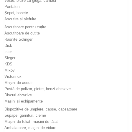
Veste, bluze cu glugă, cămăși
Pantaloni
Șepci, bonete
Ascuțire și șlefuire
Ascuțitoare pentru cuțite
Ascuțitoare de cuțite
Râșnițe Solingen
Dick
Isler
Sieger
KDS
Mikov
Victorinox
Mașini de ascuțit
Pastă de polizor, pietre, benzi abrazive
Discuri abrazive
Mașini și echipamente
Dispozitive de umplere, capse, capsatoare
Supape, garnituri, cleme
Mașini de feliat, mașini de tăiat
Ambalatoare, mașini de vidare