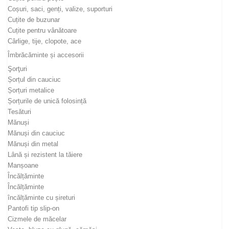
Coșuri, saci, genți, valize, suporturi
Cuțite de buzunar
Cuțite pentru vânătoare
Cârlige, tije, clopote, ace
Îmbrăcăminte și accesorii
Şorţuri
Șorțul din cauciuc
Șorțuri metalice
Șorțurile de unică folosință
Tesături
Mănuși
Mănuși din cauciuc
Mănuși din metal
Lână și rezistent la tăiere
Manșoane
Încălțăminte
Încălțăminte
încălțăminte cu șireturi
Pantofi tip slip-on
Cizmele de măcelar