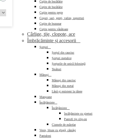
Cuțite de bucătărie
Cuțite de bucătărie
Cuțite pentru pește
Coșuri, saci, genți, valize, suporturi
Cuțite de buzunar
Cuțite pentru vânătoare
Cârlige, tije, clopote, ace
Îmbrăcăminte și accesorii

Şorţuri

Șorțul din cauciuc
Șorțuri metalice
Șorțurile de unică folosință
Tesături
Mănuși

Mănuși din cauciuc
Mănuși din metal
Lână și rezistent la tăiere
Manșoane
Încălțăminte

Încălțăminte

încălțăminte cu șireturi
Pantofi tip slip-on
Cizmele de măcelar
Veste, bluze cu glugă, cămăși
Pantaloni