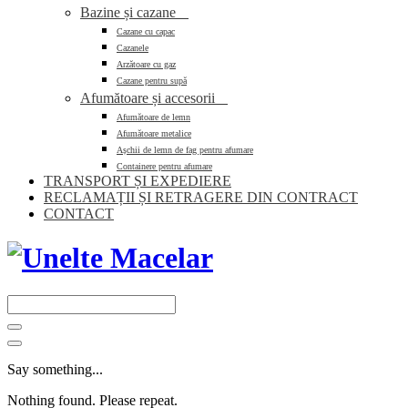
Bazine și cazane

Cazane cu capac
Cazanele
Arzătoare cu gaz
Cazane pentru supă
Afumătoare și accesorii

Afumătoare de lemn
Afumătoare metalice
Așchii de lemn de fag pentru afumare
Containere pentru afumare
TRANSPORT ȘI EXPEDIERE
RECLAMAȚII ȘI RETRAGERE DIN CONTRACT
CONTACT
Say something...
Nothing found. Please repeat.