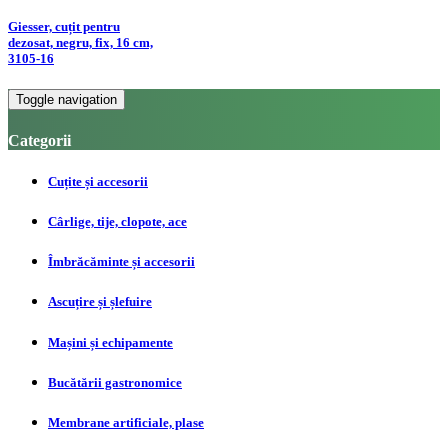
Giesser, cuțit pentru
dezosat, negru, fix, 16 cm,
3105-16
Toggle navigation
Categorii
Cuțite și accesorii
Cârlige, tije, clopote, ace
Îmbrăcăminte și accesorii
Ascuțire și șlefuire
Mașini și echipamente
Bucătării gastronomice
Membrane artificiale, plase