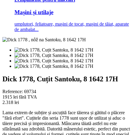
Mașini și utilaje
umplutori, feliatoare, mașini de tocat, mașini de tăiat, aparate
de ambalat...
Dick 1778, Cuțit Santoku, 8 1642 17H
Reference:
69734
1915 lei
fără TVA
2.318 lei
Lama extrem de subțire și ascuțită face tăierea și gătitul o plăcere
"fără efort". Cuțitele din seria 1778 sunt ușor de utilizat și aduc o
tăiere precisă și impresionantă. Mâncarea tăiată astfel nu este
sfărâmată sau zdrobită. Datorită mânerului estetic, perfect din punct
de vedere al volumului și formei, cuțitele sunt ținute în mod special