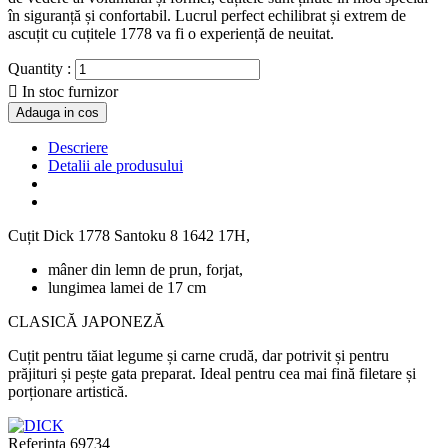
în siguranță și confortabil. Lucrul perfect echilibrat și extrem de
ascuțit cu cuțitele 1778 va fi o experiență de neuitat.
Quantity :

In stoc furnizor
Adauga in cos
Descriere
Detalii ale produsului
Cuțit Dick 1778 Santoku 8 1642 17H,
mâner din lemn de prun, forjat,
lungimea lamei de 17 cm
CLASICĂ JAPONEZĂ
Cuțit pentru tăiat legume și carne crudă, dar potrivit și pentru
prăjituri și pește gata preparat. Ideal pentru cea mai fină filetare și
porționare artistică.
Referinta
69734