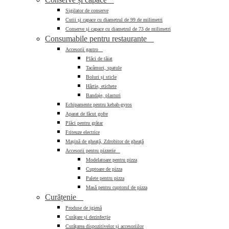
Sigilator de conserve
Cutii și capace cu diametrul de 99 de milimetri
Conserve și capace cu diametrul de 73 de milimetri
Consumabile pentru restaurante

Accesorii gastro

Plăci de tăiat
Tacâmuri, spatule
Boluri și sticle
Hârtie, etichete
Bandaje, plasturi
Echipamente pentru kebab-gyros
Aparat de făcut gofre
Plăci pentru grătar
Friteuze electrice
Mașină de gheață, Zdrobitor de gheață
Accesorii pentru pizzerie

Modelatoare pentru pizza
Cuptoare de pizza
Palete pentru pizza
Masă pentru cuptorul de pizza
Curățenie

Produse de igienă
Curățare și dezinfecție
Curățarea dispozitivelor și accesoriilor