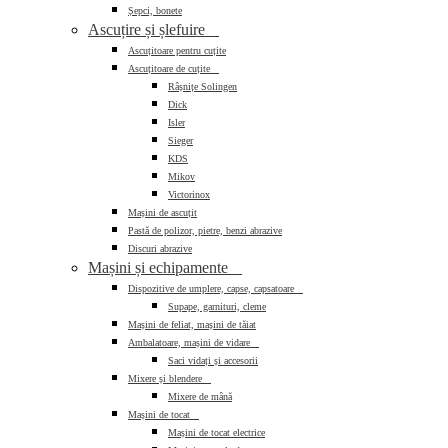
Șepci, bonete
Ascuțire și șlefuire

Ascuțitoare pentru cuțite
Ascuțitoare de cuțite

Râșnițe Solingen
Dick
Isler
Sieger
KDS
Mikov
Victorinox
Mașini de ascuțit
Pastă de polizor, pietre, benzi abrazive
Discuri abrazive
Mașini și echipamente

Dispozitive de umplere, capse, capsatoare

Supape, garnituri, cleme
Mașini de feliat, mașini de tăiat
Ambalatoare, mașini de vidare

Saci vidați și accesorii
Mixere și blendere

Mixere de mână
Mașini de tocat

Mașini de tocat electrice