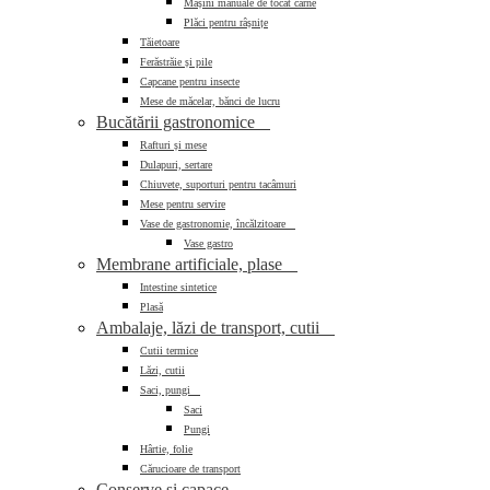
Mașini manuale de tocat carne
Plăci pentru râșnițe
Tăietoare
Ferăstrăie și pile
Capcane pentru insecte
Mese de măcelar, bănci de lucru
Bucătării gastronomice

Rafturi și mese
Dulapuri, sertare
Chiuvete, suporturi pentru tacâmuri
Mese pentru servire
Vase de gastronomie, încălzitoare

Vase gastro
Membrane artificiale, plase

Intestine sintetice
Plasă
Ambalaje, lăzi de transport, cutii

Cutii termice
Lăzi, cutii
Saci, pungi

Saci
Pungi
Hârtie, folie
Cărucioare de transport
Conserve și capace
