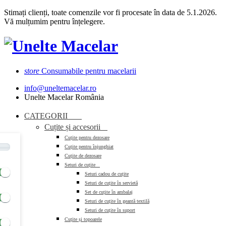
Stimați clienți, toate comenzile vor fi procesate în data de 5.1.2026.
Vă mulțumim pentru înțelegere.
store
Consumabile pentru macelarii
info@uneltemacelar.ro
Unelte Macelar România
CATEGORII


Cuțite și accesorii

Cuțite pentru dezosare
Cuțite pentru înjunghiat
Cuțite de dezosare
Seturi de cuțite

Seturi cadou de cuțite
Seturi de cuțite în servietă
Set de cuțite în ambalaj
Seturi de cuțite în geantă textilă
Seturi de cuțite în suport
Cuțite și topoarele