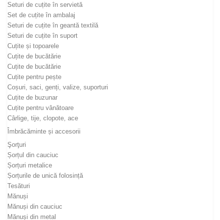
Seturi de cuțite în servietă
Set de cuțite în ambalaj
Seturi de cuțite în geantă textilă
Seturi de cuțite în suport
Cuțite și topoarele
Cuțite de bucătărie
Cuțite de bucătărie
Cuțite pentru pește
Coșuri, saci, genți, valize, suporturi
Cuțite de buzunar
Cuțite pentru vânătoare
Cârlige, tije, clopote, ace
Îmbrăcăminte și accesorii
Şorţuri
Șorțul din cauciuc
Șorțuri metalice
Șorțurile de unică folosință
Tesături
Mănuși
Mănuși din cauciuc
Mănuși din metal