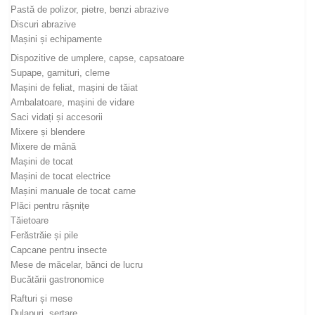
Pastă de polizor, pietre, benzi abrazive
Discuri abrazive
Mașini și echipamente
Dispozitive de umplere, capse, capsatoare
Supape, garnituri, cleme
Mașini de feliat, mașini de tăiat
Ambalatoare, mașini de vidare
Saci vidați și accesorii
Mixere și blendere
Mixere de mână
Mașini de tocat
Mașini de tocat electrice
Mașini manuale de tocat carne
Plăci pentru râșnițe
Tăietoare
Ferăstrăie și pile
Capcane pentru insecte
Mese de măcelar, bănci de lucru
Bucătării gastronomice
Rafturi și mese
Dulapuri, sertare