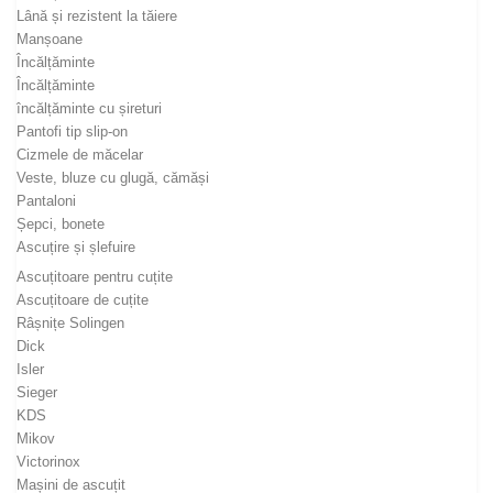
Lână și rezistent la tăiere
Manșoane
Încălțăminte
Încălțăminte
încălțăminte cu șireturi
Pantofi tip slip-on
Cizmele de măcelar
Veste, bluze cu glugă, cămăși
Pantaloni
Șepci, bonete
Ascuțire și șlefuire
Ascuțitoare pentru cuțite
Ascuțitoare de cuțite
Râșnițe Solingen
Dick
Isler
Sieger
KDS
Mikov
Victorinox
Mașini de ascuțit