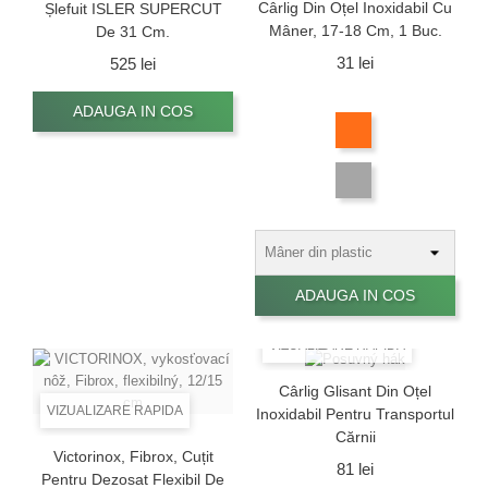
Cârlig Din Oțel Inoxidabil Cu
Șlefuit ISLER SUPERCUT
Mâner, 17-18 Cm, 1 Buc.
De 31 Cm.
Pret
31 lei
Pret
525 lei
Alb
ADAUGA IN COS
Portocaliu
Aluminiu
ADAUGA IN COS
VIZUALIZARE RAPIDA
Cârlig Glisant Din Oțel
VIZUALIZARE RAPIDA
Inoxidabil Pentru Transportul
Cărnii
Victorinox, Fibrox, Cuțit
Pret
81 lei
Pentru Dezosat Flexibil De