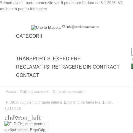
Stimați clienți, toate comenzile vor fi procesate în data de 5.1.2026. Vă
mulțumim pentru înțelegere.
info@uneltemacelar.ro
CATEGORII


TRANSPORT ȘI EXPEDIERE
RECLAMAȚII ȘI RETRAGERE DIN CONTRACT
CONTACT
Acasa
Cuțite și accesorii
Cuțite de dezosare
F. DICK, cuțit pentru organe interne, Ergo Grip, cu lamă fixă, 15 cm,
8.2139-15
chevron_left
Prev