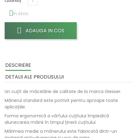
Quantity :

In stoc
ADAUGA IN COS
DESCRIERE
DETALII ALE PRODUSULUI
Un cuțit de măcelărie de calitate de la marca Giesser.
Mânerul standard este potrivit pentru aproape toate
aplicațiile.
Forma ergonomică a vârfului cuțitului împiedică
alunecarea mâinii în timpul ținerii cuțitului.
Mărimea medie a mânerului este fabricată dintr-un
material anti-alunecare și ușor de prins.