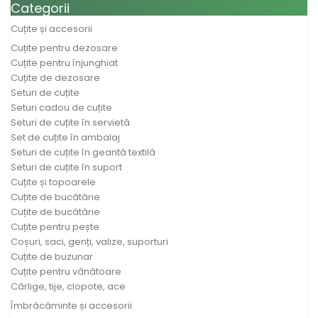
Toggle navigation
Categorii
Cuțite și accesorii
Cuțite pentru dezosare
Cuțite pentru înjunghiat
Cuțite de dezosare
Seturi de cuțite
Seturi cadou de cuțite
Seturi de cuțite în servietă
Set de cuțite în ambalaj
Seturi de cuțite în geantă textilă
Seturi de cuțite în suport
Cuțite și topoarele
Cuțite de bucătărie
Cuțite de bucătărie
Cuțite pentru pește
Coșuri, saci, genți, valize, suporturi
Cuțite de buzunar
Cuțite pentru vânătoare
Cârlige, tije, clopote, ace
Îmbrăcăminte și accesorii