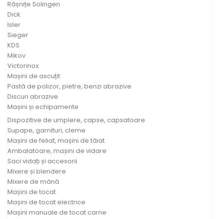
Râșnițe Solingen
Dick
Isler
Sieger
KDS
Mikov
Victorinox
Mașini de ascuțit
Pastă de polizor, pietre, benzi abrazive
Discuri abrazive
Mașini și echipamente
Dispozitive de umplere, capse, capsatoare
Supape, garnituri, cleme
Mașini de feliat, mașini de tăiat
Ambalatoare, mașini de vidare
Saci vidați și accesorii
Mixere și blendere
Mixere de mână
Mașini de tocat
Mașini de tocat electrice
Mașini manuale de tocat carne