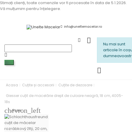
Stimați clienți, toate comenzile vor fi procesate în data de 5.1.2026.
Vă mulțumim pentru înțelegere.
info@uneltemacelar.ro
Nu mai sunt
articole în coșu
dumneavoastr
Acasa
Cuțite și accesorii
Cuțite de dezosare
Giesser cuțit de macelărie drept de culoare neagră, 18 cm, 4005-
18s
chevron_left
Prev