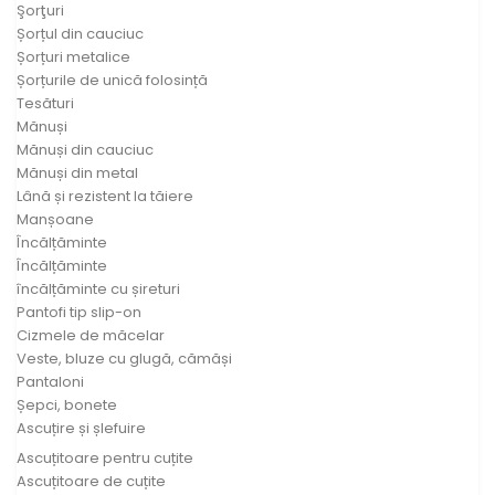
Şorţuri
Șorțul din cauciuc
Șorțuri metalice
Șorțurile de unică folosință
Tesături
Mănuși
Mănuși din cauciuc
Mănuși din metal
Lână și rezistent la tăiere
Manșoane
Încălțăminte
Încălțăminte
încălțăminte cu șireturi
Pantofi tip slip-on
Cizmele de măcelar
Veste, bluze cu glugă, cămăși
Pantaloni
Șepci, bonete
Ascuțire și șlefuire
Ascuțitoare pentru cuțite
Ascuțitoare de cuțite