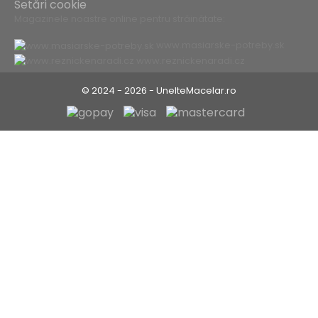
Setări cookie
Magazinele noastre online pentru străinătate:
www.masiarske-potreby.sk
www.reznickenaradi.cz
© 2024 - 2026 - UnelteMacelar.ro