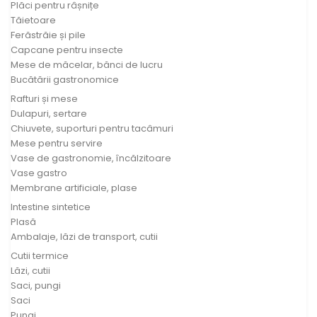
Plăci pentru râșnițe
Tăietoare
Ferăstrăie și pile
Capcane pentru insecte
Mese de măcelar, bănci de lucru
Bucătării gastronomice
Rafturi și mese
Dulapuri, sertare
Chiuvete, suporturi pentru tacâmuri
Mese pentru servire
Vase de gastronomie, încălzitoare
Vase gastro
Membrane artificiale, plase
Intestine sintetice
Plasă
Ambalaje, lăzi de transport, cutii
Cutii termice
Lăzi, cutii
Saci, pungi
Saci
Pungi