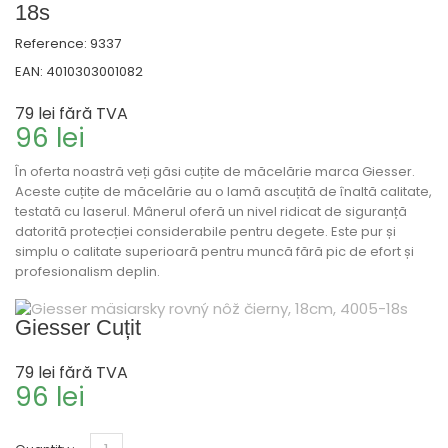
18s
Reference:
9337
EAN:
4010303001082
79 lei
fără TVA
96 lei
În oferta noastră veți găsi cuțite de măcelărie marca Giesser.
Aceste cuțite de măcelărie au o lamă ascuțită de înaltă calitate,
testată cu laserul. Mânerul oferă un nivel ridicat de siguranță
datorită protecției considerabile pentru degete. Este pur și
simplu o calitate superioară pentru muncă fără pic de efort și
profesionalism deplin.
Giesser Cuțit
79 lei
fără TVA
96 lei