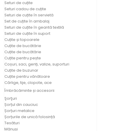
Seturi de cuțite
Seturi cadou de cuțite
Seturi de cuțite în servietă
Set de cuțite în ambalaj
Seturi de cuțite în geantă textilă
Seturi de cuțite în suport
Cuțite și topoarele
Cuțite de bucătărie
Cuțite de bucătărie
Cuțite pentru pește
Coșuri, saci, genți, valize, suporturi
Cuțite de buzunar
Cuțite pentru vânătoare
Cârlige, tije, clopote, ace
Îmbrăcăminte și accesorii
Şorţuri
Șorțul din cauciuc
Șorțuri metalice
Șorțurile de unică folosință
Tesături
Mănuși