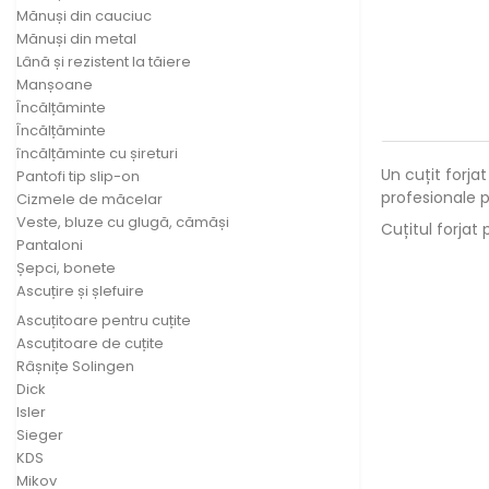
Mănuși din cauciuc
Mănuși din metal
Lână și rezistent la tăiere
Manșoane
Încălțăminte
Încălțăminte
încălțăminte cu șireturi
Un cuțit forja
Pantofi tip slip-on
profesionale p
Cizmele de măcelar
Veste, bluze cu glugă, cămăși
Cuțitul forjat
Pantaloni
Șepci, bonete
Ascuțire și șlefuire
Ascuțitoare pentru cuțite
Ascuțitoare de cuțite
Râșnițe Solingen
Dick
Isler
Sieger
KDS
Mikov