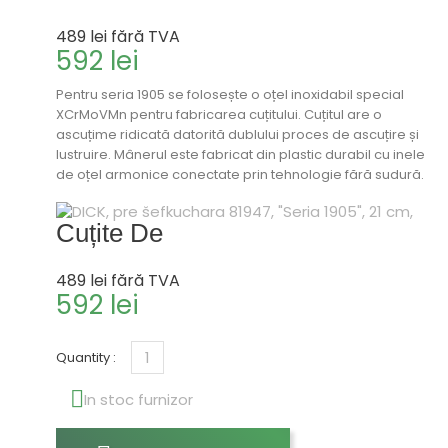
489 lei
fără TVA
592 lei
Pentru seria 1905 se folosește o oțel inoxidabil special
XCrMoVMn pentru fabricarea cuțitului. Cuțitul are o
ascuțime ridicată datorită dublului proces de ascuțire și
lustruire. Mânerul este fabricat din plastic durabil cu inele
de oțel armonice conectate prin tehnologie fără sudură.
Cuțite De
489 lei
fără TVA
592 lei
Quantity :

In stoc furnizor