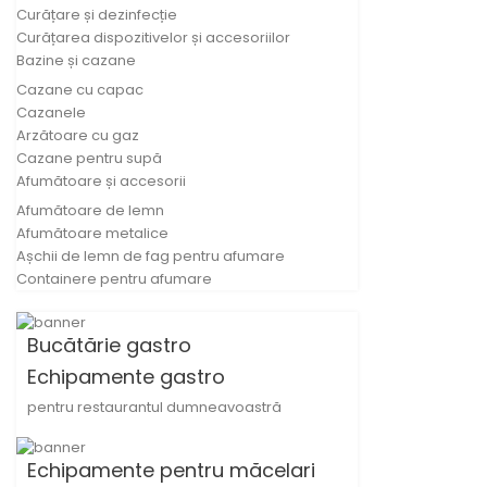
Curățare și dezinfecție
Curățarea dispozitivelor și accesoriilor
Bazine și cazane
Cazane cu capac
Cazanele
Arzătoare cu gaz
Cazane pentru supă
Afumătoare și accesorii
Afumătoare de lemn
Afumătoare metalice
Așchii de lemn de fag pentru afumare
Containere pentru afumare
Bucătărie gastro
Echipamente gastro
pentru restaurantul dumneavoastră
Echipamente pentru măcelari