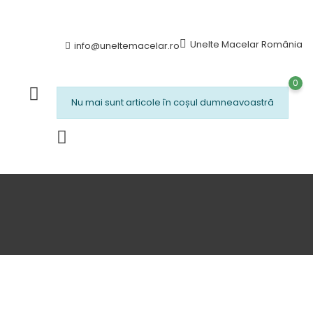
Unelte Macelar România
info@uneltemacelar.ro
0
Nu mai sunt articole în coșul dumneavoastră