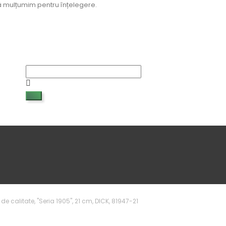
 Vă mulțumim pentru înțelegere.
de calitate, "Seria 1905", 21 cm, DICK, 81947-21