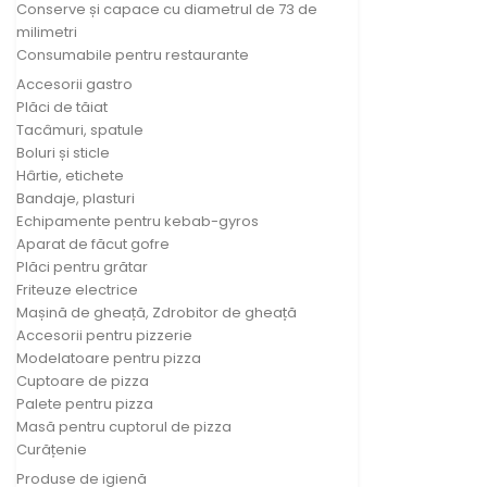
Conserve și capace cu diametrul de 73 de
milimetri
Consumabile pentru restaurante
Accesorii gastro
Plăci de tăiat
Tacâmuri, spatule
Boluri și sticle
Hârtie, etichete
Bandaje, plasturi
Echipamente pentru kebab-gyros
Aparat de făcut gofre
Plăci pentru grătar
Friteuze electrice
Mașină de gheață, Zdrobitor de gheață
Accesorii pentru pizzerie
Modelatoare pentru pizza
Cuptoare de pizza
Palete pentru pizza
Masă pentru cuptorul de pizza
Curățenie
Produse de igienă