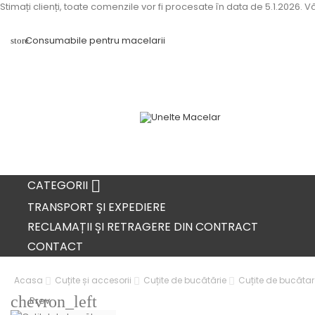
Stimați clienți, toate comenzile vor fi procesate în data de 5.1.2026.
Consumabile pentru macelarii
store

CATEGORII
TRANSPORT ȘI EXPEDIERE
RECLAMAȚII ȘI RETRAGERE DIN CONTRACT
CONTACT
Acasa
Cuțite și accesorii
Cuțite de bucătărie
Cuțite de bucătar 
chevron_left
Prev