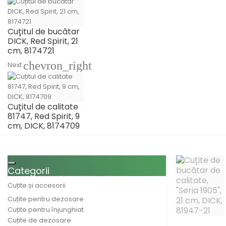
Cuțitul de bucătar
DICK, Red Spirit, 21
cm, 8174721
chevron_right
Next
Cuțitul de calitate
81747, Red Spirit, 9
cm, DICK, 8174709
Toggle navigation
Categorii
Cuțite și accesorii
Cuțite pentru dezosare
Cuțite pentru înjunghiat
Cuțite de dezosare