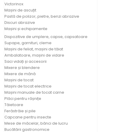
Victorinox
Mașini de ascuțit
Pastă de polizor, pietre, benzi abrazive
Discuri abrazive
Mașini și echipamente
Dispozitive de umplere, capse, capsatoare
Supape, garnituri, cleme
Mașini de feliat, mașini de tăiat
Ambalatoare, mașini de vidare
Saci vidați și accesorii
Mixere și blendere
Mixere de mână
Mașini de tocat
Mașini de tocat electrice
Mașini manuale de tocat carne
Plăci pentru râșnițe
Tăietoare
Ferăstrăie și pile
Capcane pentru insecte
Mese de măcelar, bănci de lucru
Bucătării gastronomice