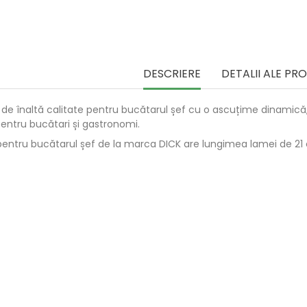
DESCRIERE
DETALII ALE PR
t de înaltă calitate pentru bucătarul șef cu o ascuțime dinamic
entru bucătari și gastronomi.
 pentru bucătarul șef de la marca DICK are lungimea lamei de 21