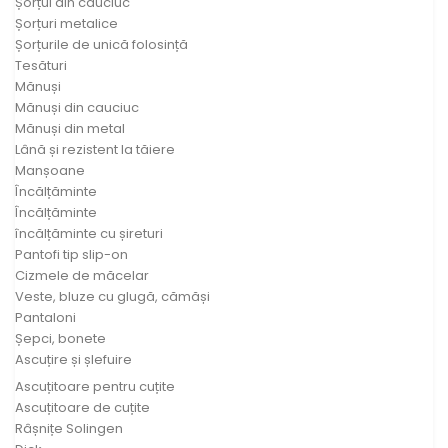
Șorțul din cauciuc
Șorțuri metalice
Șorțurile de unică folosință
Tesături
Mănuși
Mănuși din cauciuc
Mănuși din metal
Lână și rezistent la tăiere
Manșoane
Încălțăminte
Încălțăminte
încălțăminte cu șireturi
Pantofi tip slip-on
Cizmele de măcelar
Veste, bluze cu glugă, cămăși
Pantaloni
Șepci, bonete
Ascuțire și șlefuire
Ascuțitoare pentru cuțite
Ascuțitoare de cuțite
Râșnițe Solingen