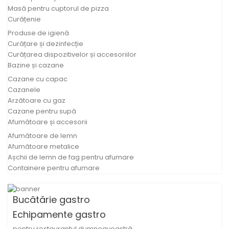
Masă pentru cuptorul de pizza
Curățenie
Produse de igienă
Curățare și dezinfecție
Curățarea dispozitivelor și accesoriilor
Bazine și cazane
Cazane cu capac
Cazanele
Arzătoare cu gaz
Cazane pentru supă
Afumătoare și accesorii
Afumătoare de lemn
Afumătoare metalice
Așchii de lemn de fag pentru afumare
Containere pentru afumare
Bucătărie gastro
Echipamente gastro
pentru restaurantul dumneavoastră