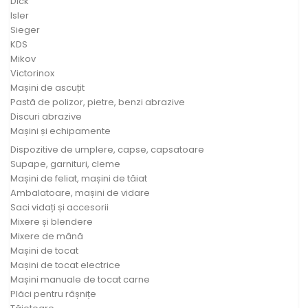
Dick
Isler
Sieger
KDS
Mikov
Victorinox
Mașini de ascuțit
Pastă de polizor, pietre, benzi abrazive
Discuri abrazive
Mașini și echipamente
Dispozitive de umplere, capse, capsatoare
Supape, garnituri, cleme
Mașini de feliat, mașini de tăiat
Ambalatoare, mașini de vidare
Saci vidați și accesorii
Mixere și blendere
Mixere de mână
Mașini de tocat
Mașini de tocat electrice
Mașini manuale de tocat carne
Plăci pentru râșnițe