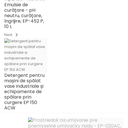
Emulsie de
curățare - pH
neutru, curățare,
îngrijire, EP-452 P,
10 L
chevron_right
Next
Detergent pentru
mașini de spălat
vase industriale și
echipamente de
spălare prin
curgere EP 150
ACW