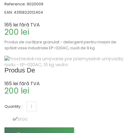
Reference:
9020009
EAN:
4315822012404
165 lei
fără TVA
200 lei
Produs de curățare granulat - detergent pentru mașini de
spălat vase industriale EP-020AC, cuvă de 9 kg
Produs De
165 lei
fără TVA
200 lei
Quantity :

In stoc