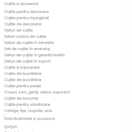
Cuțite și accesorii
Cuțite pentru dezosare
Cuțite pentru înjunghiat
Cuțite de dezosare
Seturi de cuțite
Seturi cadou de cuțite
Seturi de cuțite în servietă
Set de cuțite în ambalaj
Seturi de cuțite în geantă textilă
Seturi de cuțite în suport
Cuțite și topoarele
Cuțite de bucătărie
Cuțite de bucătărie
Cuțite pentru pește
Coșuri, saci, genți, valize, suporturi
Cuțite de buzunar
Cuțite pentru vânătoare
Cârlige, tije, clopote, ace
Îmbrăcăminte și accesorii
Şorţuri