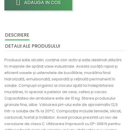
ADAUGA IN COS
DESCRIERE
DETALII ALE PRODUSULUI
Produsul este alcalin, conține clor activ și este destinat utilizării
în mașinile de spălat vase industriale. Acesta curăță rapid și
eficient vasele și ustensilele de bucătărie, murdăria fiind
hidrolizată, emulsionată, separată și reținută permanent în
soluție. Compușii organici ai clorului ajută la îndepărtarea
murdăriei, în special a petelor de ceai, cafea și cacao.
Capacitatea de ambalare este de 10 kg. Starea produsului:
granule fine, albe. Valoarea pH-ului este de aproximativ 12,5
într-o soluție de 1% la 20°C. Compoziția include tenside, silicat,
carbonat, fosfat și înălbitor. Acest produs prezintă un risc de
coroziune de clasa C. Utilizarea împreună cu EP-308 N pentru