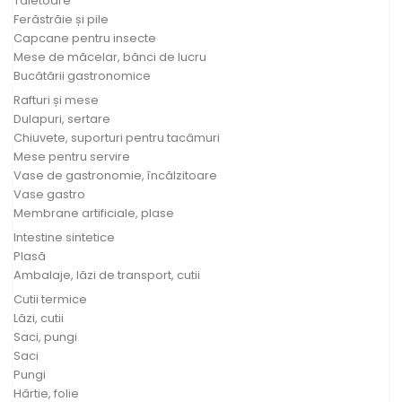
Tăietoare
Ferăstrăie și pile
Capcane pentru insecte
Mese de măcelar, bănci de lucru
Bucătării gastronomice
Rafturi și mese
Dulapuri, sertare
Chiuvete, suporturi pentru tacâmuri
Mese pentru servire
Vase de gastronomie, încălzitoare
Vase gastro
Membrane artificiale, plase
Intestine sintetice
Plasă
Ambalaje, lăzi de transport, cutii
Cutii termice
Lăzi, cutii
Saci, pungi
Saci
Pungi
Hârtie, folie