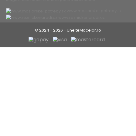
www.masiarske-potreby.sk
www.reznickenaradi.cz
© 2024 - 2026 - UnelteMacelar.ro