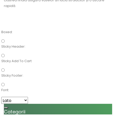
clătirea finală asigură vaselor un luciu strălucitor și o uscare
rapidă.
Boxed:
Sticky Header:
Sticky Add To Cart
Sticky Footer:
Font:
Toggle navigation
Categorii