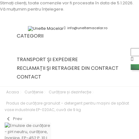
Stimați clienți, toate comenzile vor fi procesate în data de 5.1.2026.
Vă mulțumim pentru înțelegere.
info@uneltemacelar.ro
CATEGORII


TRANSPORT ȘI EXPEDIERE
RECLAMAȚII ȘI RETRAGERE DIN CONTRACT
CONTACT
Acasa
Curățenie
Curățare și dezinfecție
Produs de curățare granulat - detergent pentru mașini de spălat
vase industriale EP-020AC, cuvă de 9 kg
chevron_left
Prev