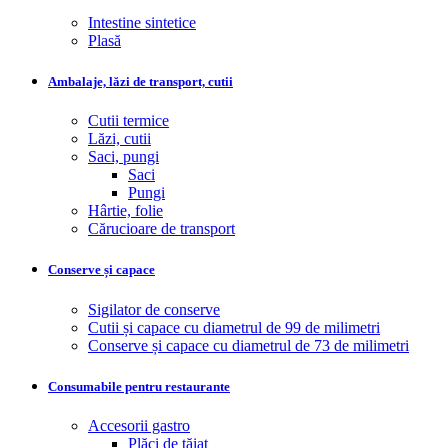
Intestine sintetice
Plasă
Ambalaje, lăzi de transport, cutii
Cutii termice
Lăzi, cutii
Saci, pungi
Saci
Pungi
Hârtie, folie
Cărucioare de transport
Conserve și capace
Sigilator de conserve
Cutii și capace cu diametrul de 99 de milimetri
Conserve și capace cu diametrul de 73 de milimetri
Consumabile pentru restaurante
Accesorii gastro
Plăci de tăiat