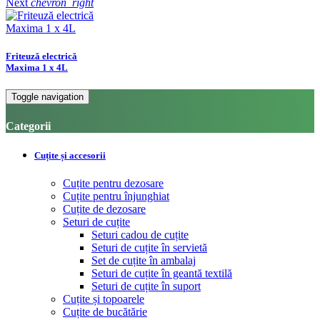
Next
chevron_right
Friteuză electrică
Maxima 1 x 4L
Toggle navigation
Categorii
Cuțite și accesorii
Cuțite pentru dezosare
Cuțite pentru înjunghiat
Cuțite de dezosare
Seturi de cuțite
Seturi cadou de cuțite
Seturi de cuțite în servietă
Set de cuțite în ambalaj
Seturi de cuțite în geantă textilă
Seturi de cuțite în suport
Cuțite și topoarele
Cuțite de bucătărie