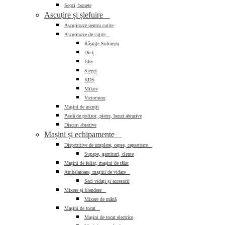
Șepci, bonete
Ascuțire și șlefuire

Ascuțitoare pentru cuțite
Ascuțitoare de cuțite

Râșnițe Solingen
Dick
Isler
Sieger
KDS
Mikov
Victorinox
Mașini de ascuțit
Pastă de polizor, pietre, benzi abrazive
Discuri abrazive
Mașini și echipamente

Dispozitive de umplere, capse, capsatoare

Supape, garnituri, cleme
Mașini de feliat, mașini de tăiat
Ambalatoare, mașini de vidare

Saci vidați și accesorii
Mixere și blendere

Mixere de mână
Mașini de tocat

Mașini de tocat electrice