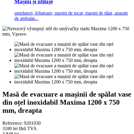
Mașini și utilaje
umplutori, feliatoare, mașini de tocat, mașini de tăiat, aparate
de ambalat...
Masă de evacuare a mașinii de spălat vase
din oțel inoxidabil Maxima 1200 x 750
mm, dreapta
Reference:
9201030
3180 lei
fără TVA
3.848 lei