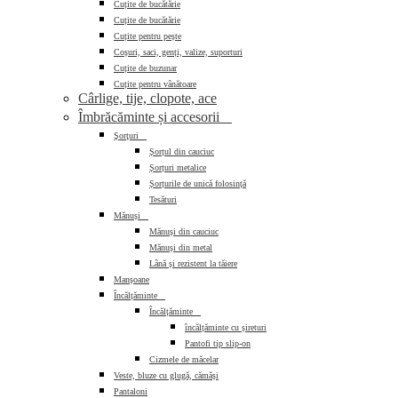
Cuțite de bucătărie
Cuțite de bucătărie
Cuțite pentru pește
Coșuri, saci, genți, valize, suporturi
Cuțite de buzunar
Cuțite pentru vânătoare
Cârlige, tije, clopote, ace
Îmbrăcăminte și accesorii

Şorţuri

Șorțul din cauciuc
Șorțuri metalice
Șorțurile de unică folosință
Tesături
Mănuși

Mănuși din cauciuc
Mănuși din metal
Lână și rezistent la tăiere
Manșoane
Încălțăminte

Încălțăminte

încălțăminte cu șireturi
Pantofi tip slip-on
Cizmele de măcelar
Veste, bluze cu glugă, cămăși
Pantaloni