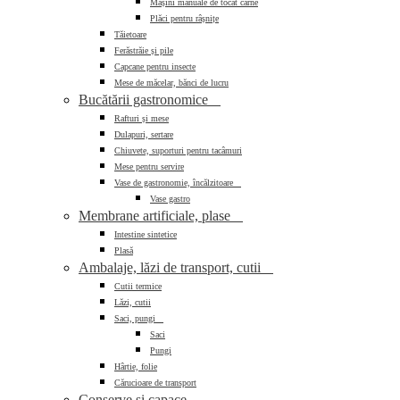
Mașini manuale de tocat carne
Plăci pentru râșnițe
Tăietoare
Ferăstrăie și pile
Capcane pentru insecte
Mese de măcelar, bănci de lucru
Bucătării gastronomice

Rafturi și mese
Dulapuri, sertare
Chiuvete, suporturi pentru tacâmuri
Mese pentru servire
Vase de gastronomie, încălzitoare

Vase gastro
Membrane artificiale, plase

Intestine sintetice
Plasă
Ambalaje, lăzi de transport, cutii

Cutii termice
Lăzi, cutii
Saci, pungi

Saci
Pungi
Hârtie, folie
Cărucioare de transport
Conserve și capace
