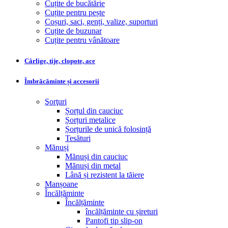
Cuțite de bucătărie
Cuțite pentru pește
Coșuri, saci, genți, valize, suporturi
Cuțite de buzunar
Cuțite pentru vânătoare
Cârlige, tije, clopote, ace
Îmbrăcăminte și accesorii
Şorţuri
Șorțul din cauciuc
Șorțuri metalice
Șorțurile de unică folosință
Tesături
Mănuși
Mănuși din cauciuc
Mănuși din metal
Lână și rezistent la tăiere
Manșoane
Încălțăminte
Încălțăminte
încălțăminte cu șireturi
Pantofi tip slip-on