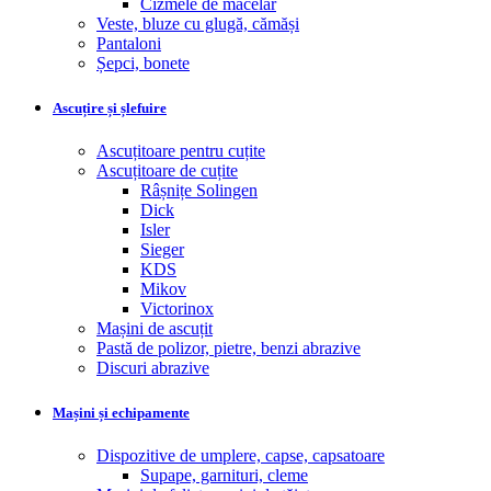
Cizmele de măcelar
Veste, bluze cu glugă, cămăși
Pantaloni
Șepci, bonete
Ascuțire și șlefuire
Ascuțitoare pentru cuțite
Ascuțitoare de cuțite
Râșnițe Solingen
Dick
Isler
Sieger
KDS
Mikov
Victorinox
Mașini de ascuțit
Pastă de polizor, pietre, benzi abrazive
Discuri abrazive
Mașini și echipamente
Dispozitive de umplere, capse, capsatoare
Supape, garnituri, cleme