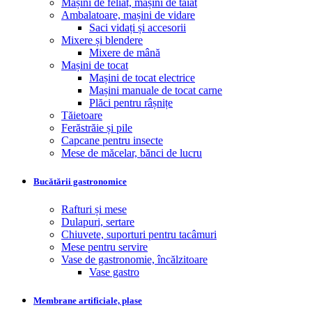
Mașini de feliat, mașini de tăiat
Ambalatoare, mașini de vidare
Saci vidați și accesorii
Mixere și blendere
Mixere de mână
Mașini de tocat
Mașini de tocat electrice
Mașini manuale de tocat carne
Plăci pentru râșnițe
Tăietoare
Ferăstrăie și pile
Capcane pentru insecte
Mese de măcelar, bănci de lucru
Bucătării gastronomice
Rafturi și mese
Dulapuri, sertare
Chiuvete, suporturi pentru tacâmuri
Mese pentru servire
Vase de gastronomie, încălzitoare
Vase gastro
Membrane artificiale, plase