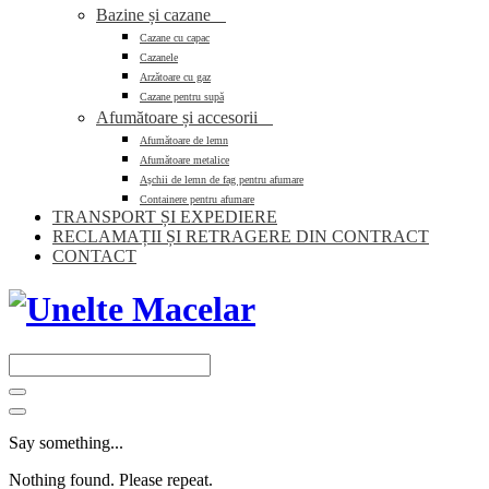
Bazine și cazane

Cazane cu capac
Cazanele
Arzătoare cu gaz
Cazane pentru supă
Afumătoare și accesorii

Afumătoare de lemn
Afumătoare metalice
Așchii de lemn de fag pentru afumare
Containere pentru afumare
TRANSPORT ȘI EXPEDIERE
RECLAMAȚII ȘI RETRAGERE DIN CONTRACT
CONTACT
Say something...
Nothing found. Please repeat.