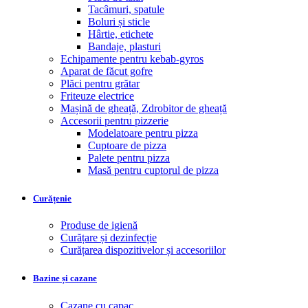
Tacâmuri, spatule
Boluri și sticle
Hârtie, etichete
Bandaje, plasturi
Echipamente pentru kebab-gyros
Aparat de făcut gofre
Plăci pentru grătar
Friteuze electrice
Mașină de gheață, Zdrobitor de gheață
Accesorii pentru pizzerie
Modelatoare pentru pizza
Cuptoare de pizza
Palete pentru pizza
Masă pentru cuptorul de pizza
Curățenie
Produse de igienă
Curățare și dezinfecție
Curățarea dispozitivelor și accesoriilor
Bazine și cazane
Cazane cu capac