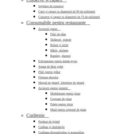
Sigilator de conserve
Cutii și capace cu diametrul de 99 de milimetri
Conserve și capace cu diametrul de 73 de milimetri
Consumabile pentru restaurante

Accesorii gastro

Plăci de tăiat
Tacâmuri, spatule
Boluri și sticle
Hârtie, etichete
Bandaje, plasturi
Echipamente pentru kebab-gyros
Aparat de făcut gofre
Plăci pentru grătar
Friteuze electrice
Mașină de gheață, Zdrobitor de gheață
Accesorii pentru pizzerie

Modelatoare pentru pizza
Cuptoare de pizza
Palete pentru pizza
Masă pentru cuptorul de pizza
Curățenie

Produse de igienă
Curățare și dezinfecție
Curățarea dispozitivelor și accesoriilor