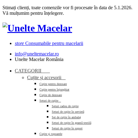
Stimați clienți, toate comenzile vor fi procesate în data de 5.1.2026.
Vă mulțumim pentru înțelegere.
store
Consumabile pentru macelarii
info@uneltemacelar.ro
Unelte Macelar România
CATEGORII


Cuțite și accesorii

Cuțite pentru dezosare
Cuțite pentru înjunghiat
Cuțite de dezosare
Seturi de cuțite

Seturi cadou de cuțite
Seturi de cuțite în servietă
Set de cuțite în ambalaj
Seturi de cuțite în geantă textilă
Seturi de cuțite în suport
Cuțite și topoarele