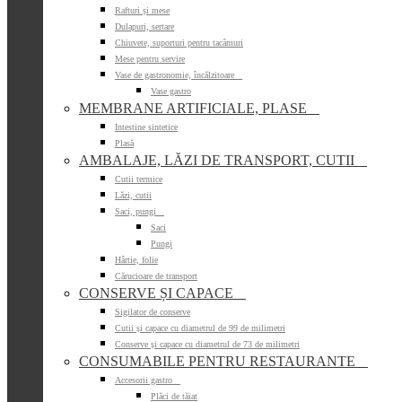
Rafturi și mese
Dulapuri, sertare
Chiuvete, suporturi pentru tacâmuri
Mese pentru servire
Vase de gastronomie, încălzitoare

Vase gastro
MEMBRANE ARTIFICIALE, PLASE

Intestine sintetice
Plasă
AMBALAJE, LĂZI DE TRANSPORT, CUTII

Cutii termice
Lăzi, cutii
Saci, pungi

Saci
Pungi
Hârtie, folie
Cărucioare de transport
CONSERVE ȘI CAPACE

Sigilator de conserve
Cutii și capace cu diametrul de 99 de milimetri
Conserve și capace cu diametrul de 73 de milimetri
CONSUMABILE PENTRU RESTAURANTE

Accesorii gastro

Plăci de tăiat