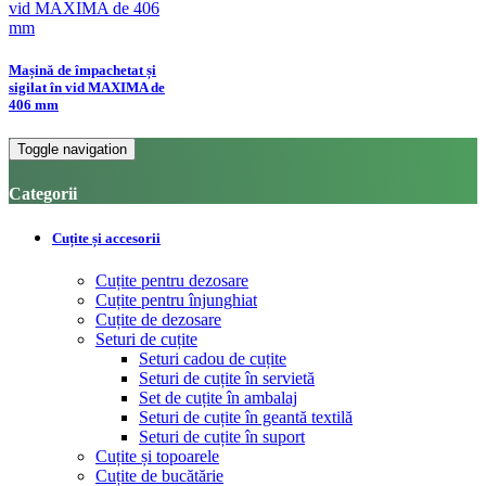
Mașină de împachetat și
sigilat în vid MAXIMA de
406 mm
Toggle navigation
Categorii
Cuțite și accesorii
Cuțite pentru dezosare
Cuțite pentru înjunghiat
Cuțite de dezosare
Seturi de cuțite
Seturi cadou de cuțite
Seturi de cuțite în servietă
Set de cuțite în ambalaj
Seturi de cuțite în geantă textilă
Seturi de cuțite în suport
Cuțite și topoarele
Cuțite de bucătărie