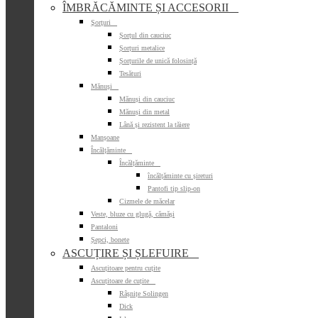
ÎMBRĂCĂMINTE ȘI ACCESORII

Şorţuri

Șorțul din cauciuc
Șorțuri metalice
Șorțurile de unică folosință
Tesături
Mănuși

Mănuși din cauciuc
Mănuși din metal
Lână și rezistent la tăiere
Manșoane
Încălțăminte

Încălțăminte

încălțăminte cu șireturi
Pantofi tip slip-on
Cizmele de măcelar
Veste, bluze cu glugă, cămăși
Pantaloni
Șepci, bonete
ASCUȚIRE ȘI ȘLEFUIRE

Ascuțitoare pentru cuțite
Ascuțitoare de cuțite

Râșnițe Solingen
Dick