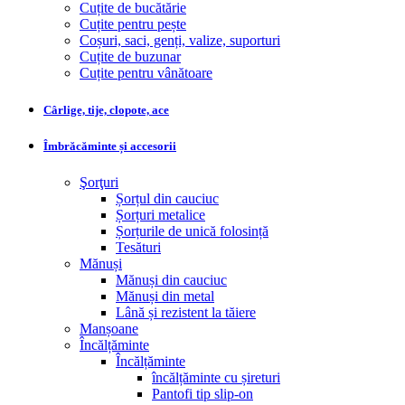
Cuțite de bucătărie
Cuțite pentru pește
Coșuri, saci, genți, valize, suporturi
Cuțite de buzunar
Cuțite pentru vânătoare
Cârlige, tije, clopote, ace
Îmbrăcăminte și accesorii
Şorţuri
Șorțul din cauciuc
Șorțuri metalice
Șorțurile de unică folosință
Tesături
Mănuși
Mănuși din cauciuc
Mănuși din metal
Lână și rezistent la tăiere
Manșoane
Încălțăminte
Încălțăminte
încălțăminte cu șireturi
Pantofi tip slip-on