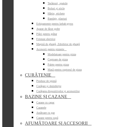
Tacâmuri, spatule
Boluri și sticle
Hârtie, etichete
Bandaje, plasturi
Echipamente pentru kebab-gyros
Aparat de făcut gofre
Plăci pentru grătar
Friteuze electrice
Mașină de gheață, Zdrobitor de gheață
Accesorii pentru pizzerie

Modelatoare pentru pizza
Cuptoare de pizza
Palete pentru pizza
Masă pentru cuptorul de pizza
CURĂȚENIE

Produse de igienă
Curățare și dezinfecție
Curățarea dispozitivelor și accesoriilor
BAZINE ȘI CAZANE

Cazane cu capac
Cazanele
Arzătoare cu gaz
Cazane pentru supă
AFUMĂTOARE ȘI ACCESORII
