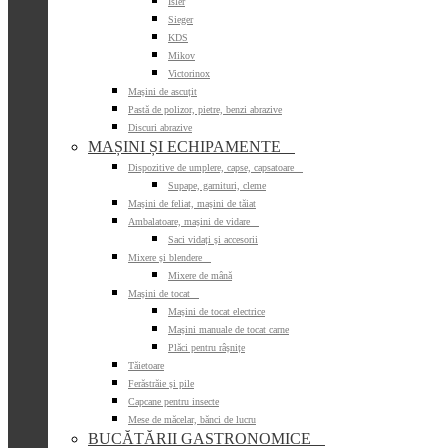
Isler
Sieger
KDS
Mikov
Victorinox
Mașini de ascuțit
Pastă de polizor, pietre, benzi abrazive
Discuri abrazive
MAȘINI ȘI ECHIPAMENTE

Dispozitive de umplere, capse, capsatoare

Supape, garnituri, cleme
Mașini de feliat, mașini de tăiat
Ambalatoare, mașini de vidare

Saci vidați și accesorii
Mixere și blendere

Mixere de mână
Mașini de tocat

Mașini de tocat electrice
Mașini manuale de tocat carne
Plăci pentru râșnițe
Tăietoare
Ferăstrăie și pile
Capcane pentru insecte
Mese de măcelar, bănci de lucru
BUCĂTĂRII GASTRONOMICE
