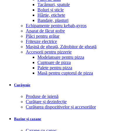
Tacâmuri, spatule
Boluri și sticle
Hârtie, etichete
Bandaje, plasturi
Echipamente pentru kebab-gyros
Aparat de făcut gofre
Plăci pentru grătar
Friteuze electrice
Mașină de gheață, Zdrobitor de gheață
Accesorii pentru pizzerie
Modelatoare pentru pizza
Cuptoare de pizza
Palete pentru pizza
Masă pentru cuptorul de pizza
Curățenie
Produse de igienă
Curățare și dezinfecție
Curățarea dispozitivelor și accesoriilor
Bazine și cazane
Cazane cu capac