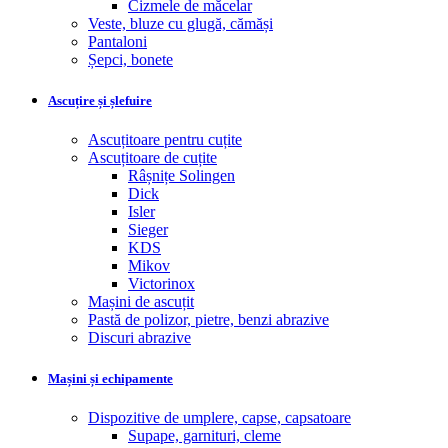
Cizmele de măcelar
Veste, bluze cu glugă, cămăși
Pantaloni
Șepci, bonete
Ascuțire și șlefuire
Ascuțitoare pentru cuțite
Ascuțitoare de cuțite
Râșnițe Solingen
Dick
Isler
Sieger
KDS
Mikov
Victorinox
Mașini de ascuțit
Pastă de polizor, pietre, benzi abrazive
Discuri abrazive
Mașini și echipamente
Dispozitive de umplere, capse, capsatoare
Supape, garnituri, cleme