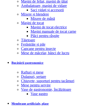
Mașini de feliat, mașini de tăiat
Ambalatoare, mașini de vidare
Saci vidați și accesorii
Mixere și blendere
Mixere de mână
Mașini de tocat
Mașini de tocat electrice
Mașini manuale de tocat carne
Plăci pentru râșnițe
Tăietoare
Ferăstrăie și pile
Capcane pentru insecte
Mese de măcelar, bănci de lucru
Bucătării gastronomice
Rafturi și mese
Dulapuri, sertare
Chiuvete, suporturi pentru tacâmuri
Mese pentru servire
Vase de gastronomie, încălzitoare
Vase gastro
Membrane artificiale, plase