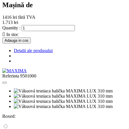
Mașină de
1416 lei
fără TVA
1.713 lei
Quantity :

In stoc
Adauga in cos
Detalii ale produsului
Referinta
9501000
Boxed: