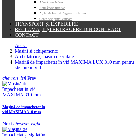
Afumătoare de lemn
Afumătoare metalice
Așchii de lemn de fag pentru afumare
Containere pentru afumare
TRANSPORT ȘI EXPEDIERE
RECLAMAȚII ȘI RETRAGERE DIN CONTRACT
CONTACT
Acasa
Mașini și echipamente
Ambalatoare, mașini de vidare
Mașină de împachetat în vid MAXIMA LUX 310 mm pentru
sigilare în vid
chevron_left
Prev
Mașină de împachetat în
vid MAXIMA 310 mm
Next
chevron_right