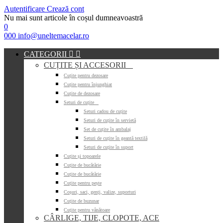
Autentificare
Crează cont
Nu mai sunt articole în coșul dumneavoastră
0
000
info@uneltemacelar.ro
CATEGORII


CUȚITE ȘI ACCESORII

Cuțite pentru dezosare
Cuțite pentru înjunghiat
Cuțite de dezosare
Seturi de cuțite

Seturi cadou de cuțite
Seturi de cuțite în servietă
Set de cuțite în ambalaj
Seturi de cuțite în geantă textilă
Seturi de cuțite în suport
Cuțite și topoarele
Cuțite de bucătărie
Cuțite de bucătărie
Cuțite pentru pește
Coșuri, saci, genți, valize, suporturi
Cuțite de buzunar
Cuțite pentru vânătoare
CÂRLIGE, TIJE, CLOPOTE, ACE