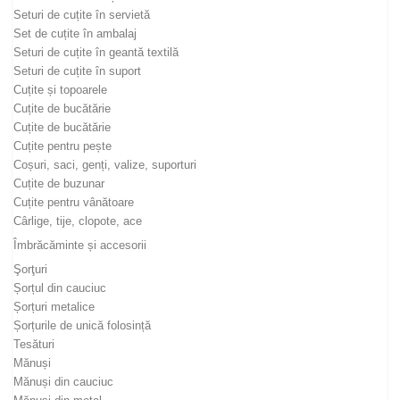
Seturi de cuțite în servietă
Set de cuțite în ambalaj
Seturi de cuțite în geantă textilă
Seturi de cuțite în suport
Cuțite și topoarele
Cuțite de bucătărie
Cuțite de bucătărie
Cuțite pentru pește
Coșuri, saci, genți, valize, suporturi
Cuțite de buzunar
Cuțite pentru vânătoare
Cârlige, tije, clopote, ace
Îmbrăcăminte și accesorii
Şorţuri
Șorțul din cauciuc
Șorțuri metalice
Șorțurile de unică folosință
Tesături
Mănuși
Mănuși din cauciuc