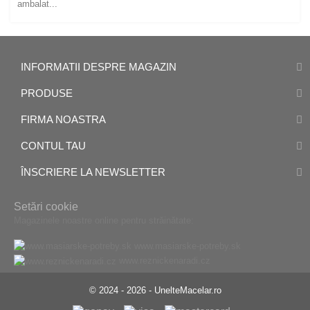
ambalat...
INFORMATII DESPRE MAGAZIN
PRODUSE
FIRMA NOASTRA
CONTUL TAU
ÎNSCRIERE LA NEWSLETTER
Setări cookie
Magazinele noastre online pentru străinătate:
www.masiarske-potreby.sk
www.reznickenaradi.cz
© 2024 - 2026 - UnelteMacelar.ro