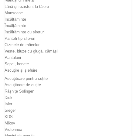
Mănuși din metal
Lână și rezistent la tăiere
Manșoane
Încălțăminte
Încălțăminte
încălțăminte cu șireturi
Pantofi tip slip-on
Cizmele de măcelar
Veste, bluze cu glugă, cămăși
Pantaloni
Șepci, bonete
Ascuțire și șlefuire
Ascuțitoare pentru cuțite
Ascuțitoare de cuțite
Râșnițe Solingen
Dick
Isler
Sieger
KDS
Mikov
Victorinox
Mașini de ascuțit