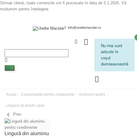
Stimați clienți, toate comenzile vor fi procesate în data de 5.1.2026. Vă
mulțumim pentru înțelegere.
info@uneltemacelar.ro
Nu mai sunt
articole în
coșul
dumneavoastră
Acasa
Consumabile pentru restaurante
Accesorii gastro
Lingură de plastic opac
chevron_left
Prev
Lingură din aluminiu