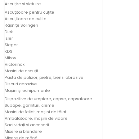
Ascuțire și șlefuire
Ascuțitoare pentru cuțite
Ascuțitoare de cuțite
Râșnițe Solingen
Dick
Isler
Sieger
KDS
Mikov
Victorinox
Mașini de ascuțit
Pastă de polizor, pietre, benzi abrazive
Discuri abrazive
Mașini și echipamente
Dispozitive de umplere, capse, capsatoare
Supape, garnituri, cleme
Mașini de feliat, mașini de tăiat
Ambalatoare, mașini de vidare
Saci vidați și accesorii
Mixere și blendere
Mixere de mână