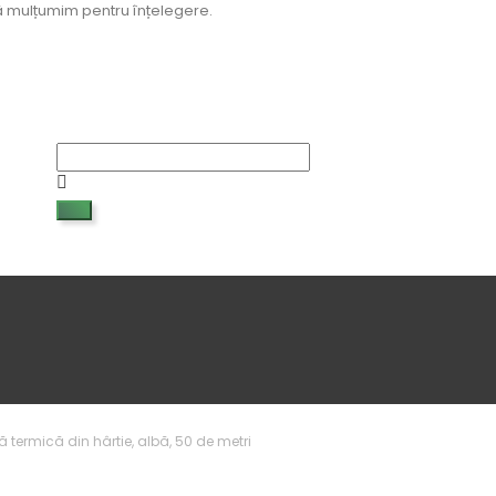
 Vă mulțumim pentru înțelegere.
 termică din hârtie, albă, 50 de metri