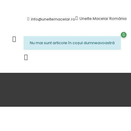
Unelte Macelar România
info@uneltemacelar.ro
0
Nu mai sunt articole în coșul dumneavoastră