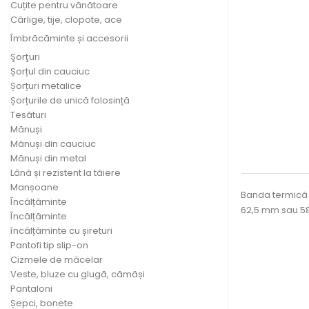
Cuțite pentru vânătoare
Cârlige, tije, clopote, ace
Îmbrăcăminte și accesorii
Şorţuri
Șorțul din cauciuc
Șorțuri metalice
Șorțurile de unică folosință
Tesături
Mănuși
Mănuși din cauciuc
Mănuși din metal
Lână și rezistent la tăiere
Manșoane
Banda termică a
Încălțăminte
62,5 mm sau 58
Încălțăminte
încălțăminte cu șireturi
Pantofi tip slip-on
Cizmele de măcelar
Veste, bluze cu glugă, cămăși
Pantaloni
Șepci, bonete