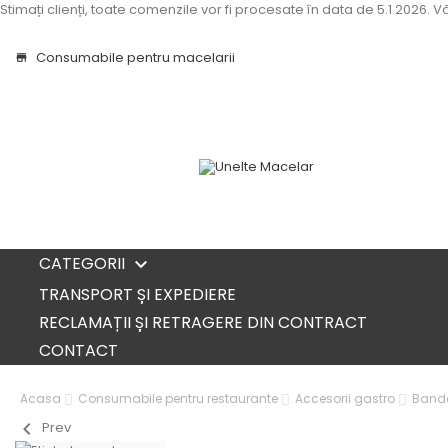
Stimați clienți, toate comenzile vor fi procesate în data de 5.1.2026.
Consumabile pentru macelarii
store
CATEGORII

TRANSPORT ȘI EXPEDIERE
RECLAMAȚII ȘI RETRAGERE DIN CONTRACT
CONTACT
Acasa
Consumabile pentru restaurante
Accesorii gastro
Bandă
chevron_left
Prev