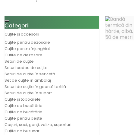
Toggle navigation
Categorii
Cuțite și accesorii
Cuțite pentru dezosare
Cuțite pentru înjunghiat
Cuțite de dezosare
Seturi de cuțite
Seturi cadou de cuțite
Seturi de cuțite în servietă
Set de cuțite în ambalaj
Seturi de cuțite în geantă textilă
Seturi de cuțite în suport
Cuțite și topoarele
Cuțite de bucătărie
Cuțite de bucătărie
Cuțite pentru pește
Coșuri, saci, genți, valize, suporturi
Cuțite de buzunar