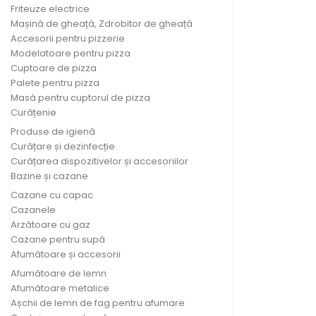
Friteuze electrice
Mașină de gheață, Zdrobitor de gheață
Accesorii pentru pizzerie
Modelatoare pentru pizza
Cuptoare de pizza
Palete pentru pizza
Masă pentru cuptorul de pizza
Curățenie
Produse de igienă
Curățare și dezinfecție
Curățarea dispozitivelor și accesoriilor
Bazine și cazane
Cazane cu capac
Cazanele
Arzătoare cu gaz
Cazane pentru supă
Afumătoare și accesorii
Afumătoare de lemn
Afumătoare metalice
Așchii de lemn de fag pentru afumare