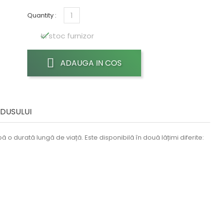
Quantity :

In stoc furnizor
ADAUGA IN COS
ODUSULUI
 o durată lungă de viață. Este disponibilă în două lățimi diferite: